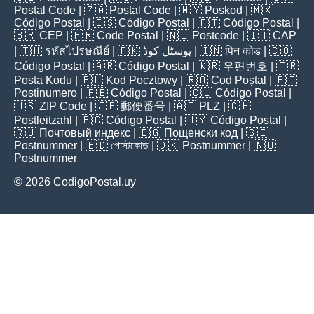
Postal Code
| 🇿🇦
Postal Code
| 🇲🇾
Poskod
| 🇲🇽
Código Postal
| 🇪🇸
Código Postal
| 🇵🇹
Código Postal
|
🇧🇷
CEP
| 🇫🇷
Code Postal
| 🇳🇱
Postcode
| 🇮🇹
CAP
| 🇹🇭
รหัสไปรษณีย์
| 🇵🇰
پوسٹل کوڈ
| 🇮🇳
पिन कोड
| 🇨🇴
Código Postal
| 🇦🇷
Código Postal
| 🇰🇷
우편번호
| 🇹🇷
Posta Kodu
| 🇵🇱
Kod Pocztowy
| 🇷🇴
Cod Poștal
| 🇫🇮
Postinumero
| 🇵🇪
Código Postal
| 🇨🇱
Código Postal
|
🇺🇸
ZIP Code
| 🇯🇵
郵便番号
| 🇦🇹
PLZ
| 🇨🇭
Postleitzahl
| 🇪🇨
Código Postal
| 🇺🇾
Código Postal
|
🇷🇺
Почтовый индекс
| 🇧🇬
Пощенски код
| 🇸🇪
Postnummer
| 🇧🇩
পোস্টকোড
| 🇩🇰
Postnummer
| 🇳🇴
Postnummer
© 2026 CodigoPostal.uy