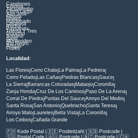
Canelones
Colonia
Tacuarembo
Cerro Largo
San Jose
Florida
Rivera
Maldonado
Lavalleja
Rocha
Paysandu
Treinta Y Tres
Durazno
Soriano
Salto
Montevideo
Rio Negro
Artigas
Flores
Localidad:
Las Flores
Cerro Chato
La Palma
La Pedrera
|
|
|
|
Cerro Pelado
Las Cañas
Piedras Blancas
Sauce
|
|
|
|
La Sierra
Barrancas Coloradas
Mataojo
Coronilla
|
|
|
|
Zanja Honda
Cruz De Los Caminos
Paso De La Arena
|
|
|
Corral De Piedra
Puntas Del Sauce
Arroyo Del Medio
|
|
|
Santa Rosa
San Antonio
Quebracho
Santa Teresa
|
|
|
|
Arroyo Malo
Laureles
Bella Vista
La Coronilla
|
|
|
|
Los Ceibos
Cañada Grande
|
🇵🇭
Kode Postal
| 🇩🇪
Postleitzahl
| 🇬🇧
Postcode
|
🇸🇬
Postal Code
| 🇦🇺
Postcode
| 🇳🇿
Postcode
| 🇨🇦