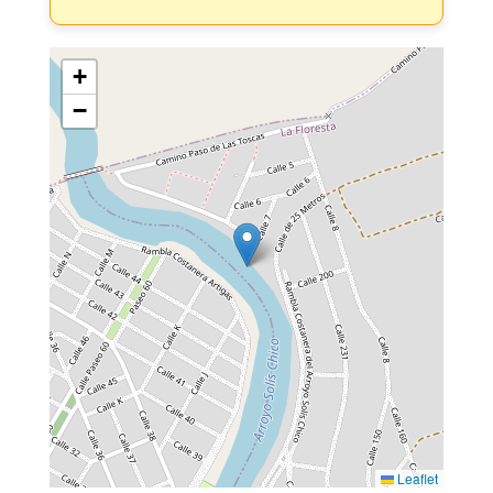
+
−
Leaflet