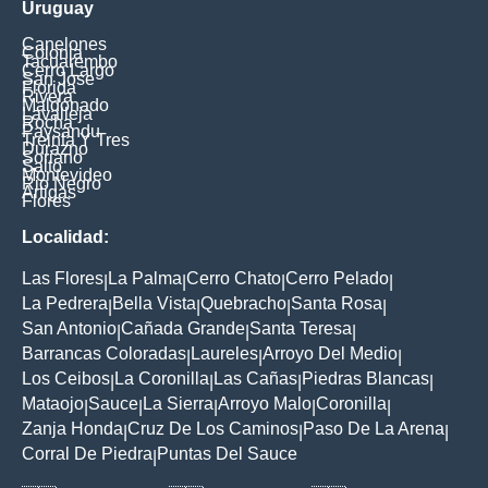
Uruguay
Canelones
Colonia
Tacuarembo
Cerro Largo
San Jose
Florida
Rivera
Maldonado
Lavalleja
Rocha
Paysandu
Treinta Y Tres
Durazno
Soriano
Salto
Montevideo
Rio Negro
Artigas
Flores
Localidad:
Las Flores
La Palma
Cerro Chato
Cerro Pelado
|
|
|
|
La Pedrera
Bella Vista
Quebracho
Santa Rosa
|
|
|
|
San Antonio
Cañada Grande
Santa Teresa
|
|
|
Barrancas Coloradas
Laureles
Arroyo Del Medio
|
|
|
Los Ceibos
La Coronilla
Las Cañas
Piedras Blancas
|
|
|
|
Mataojo
Sauce
La Sierra
Arroyo Malo
Coronilla
|
|
|
|
|
Zanja Honda
Cruz De Los Caminos
Paso De La Arena
|
|
|
Corral De Piedra
Puntas Del Sauce
|