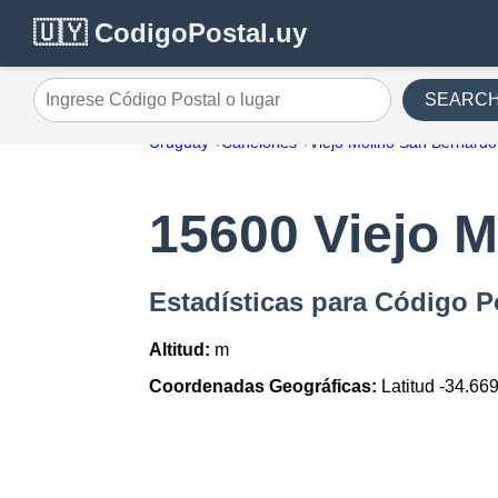
🇺🇾 CodigoPostal.uy
SEARC
Ingrese Código Postal o lugar
Uruguay
Canelones
Viejo Molino San Bernardo
15600 Viejo 
Estadísticas para Código P
Altitud:
m
Coordenadas Geográficas:
Latitud -34.66