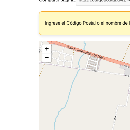
Ingrese el Código Postal o el nombre de 
+
−