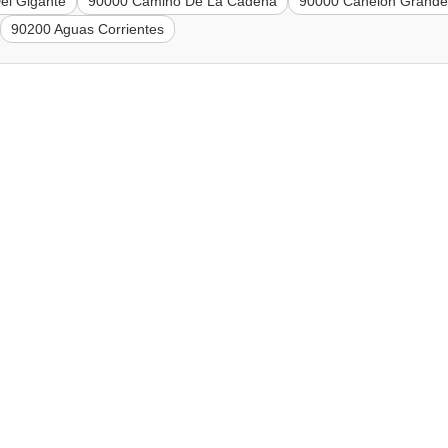
el Gigante
90000 Camino De La Cadena
90000 Canelon Grande
90200 Aguas Corrientes