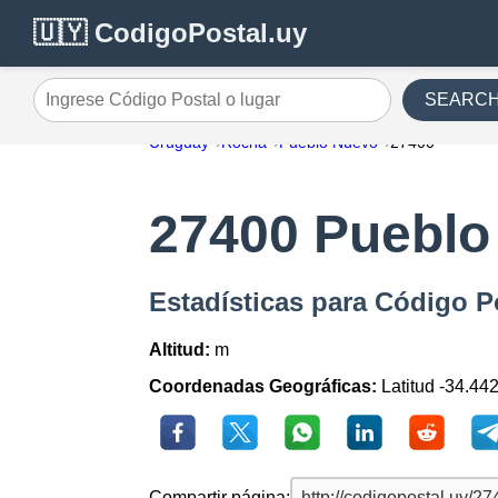
🇺🇾 CodigoPostal.uy
SEARC
Ingrese Código Postal o lugar
Uruguay
Rocha
Pueblo Nuevo
27400
27400 Pueblo
Estadísticas para Código 
Altitud:
m
Coordenadas Geográficas:
Latitud -34.44
Compartir página: