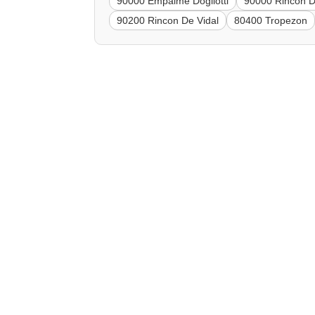
90000 Empalme Dogliotti
90000 Rincon D
90200 Rincon De Vidal
80400 Tropezon