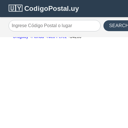
🇺🇾 CodigoPostal.uy
SEARC
Ingrese Código Postal o lugar
Uruguay
Florida
Nico Perez
34200