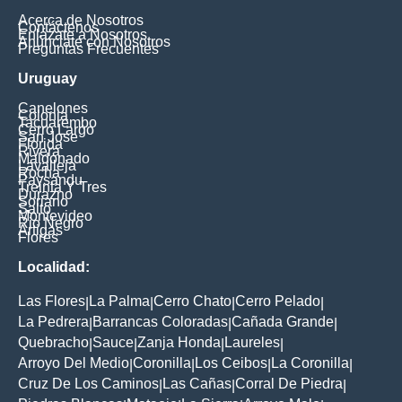
Acerca de Nosotros
Contáctenos
Enlázate a Nosotros
Anúnciate con Nosotros
Preguntas Frecuentes
Uruguay
Canelones
Colonia
Tacuarembo
Cerro Largo
San Jose
Florida
Rivera
Maldonado
Lavalleja
Rocha
Paysandu
Treinta Y Tres
Durazno
Soriano
Salto
Montevideo
Rio Negro
Artigas
Flores
Localidad:
Las Flores
La Palma
Cerro Chato
Cerro Pelado
|
|
|
|
La Pedrera
Barrancas Coloradas
Cañada Grande
|
|
|
Quebracho
Sauce
Zanja Honda
Laureles
|
|
|
|
Arroyo Del Medio
Coronilla
Los Ceibos
La Coronilla
|
|
|
|
Cruz De Los Caminos
Las Cañas
Corral De Piedra
|
|
|