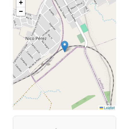
+
−
Leaflet