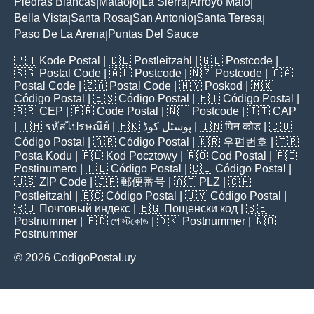
Piedras Blancas
Mataojo
La Sierra
Arroyo Malo
|
|
|
|
Bella Vista
Santa Rosa
San Antonio
Santa Teresa
|
|
|
|
Paso De La Arena
Puntas Del Sauce
|
🇵🇭
Kode Postal
| 🇩🇪
Postleitzahl
| 🇬🇧
Postcode
|
🇸🇬
Postal Code
| 🇦🇺
Postcode
| 🇳🇿
Postcode
| 🇨🇦
Postal Code
| 🇿🇦
Postal Code
| 🇲🇾
Poskod
| 🇲🇽
Código Postal
| 🇪🇸
Código Postal
| 🇵🇹
Código Postal
|
🇧🇷
CEP
| 🇫🇷
Code Postal
| 🇳🇱
Postcode
| 🇮🇹
CAP
| 🇹🇭
รหัสไปรษณีย์
| 🇵🇰
پوسٹل کوڈ
| 🇮🇳
पिन कोड
| 🇨🇴
Código Postal
| 🇦🇷
Código Postal
| 🇰🇷
우편번호
| 🇹🇷
Posta Kodu
| 🇵🇱
Kod Pocztowy
| 🇷🇴
Cod Poștal
| 🇫🇮
Postinumero
| 🇵🇪
Código Postal
| 🇨🇱
Código Postal
|
🇺🇸
ZIP Code
| 🇯🇵
郵便番号
| 🇦🇹
PLZ
| 🇨🇭
Postleitzahl
| 🇪🇨
Código Postal
| 🇺🇾
Código Postal
|
🇷🇺
Почтовый индекс
| 🇧🇬
Пощенски код
| 🇸🇪
Postnummer
| 🇧🇩
পোস্টকোড
| 🇩🇰
Postnummer
| 🇳🇴
Postnummer
© 2026 CodigoPostal.uy