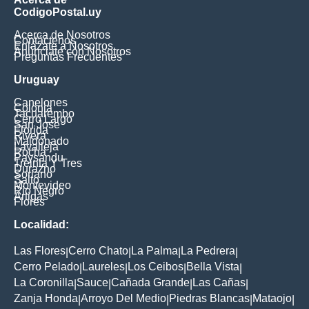
CodigoPostal.uy
Acerca de Nosotros
Contáctenos
Enlázate a Nosotros
Anúnciate con Nosotros
Preguntas Frecuentes
Uruguay
Canelones
Colonia
Tacuarembo
Cerro Largo
San Jose
Florida
Rivera
Maldonado
Lavalleja
Rocha
Paysandu
Treinta Y Tres
Durazno
Soriano
Salto
Montevideo
Rio Negro
Artigas
Flores
Localidad:
Las Flores
Cerro Chato
La Palma
La Pedrera
|
|
|
|
Cerro Pelado
Laureles
Los Ceibos
Bella Vista
|
|
|
|
La Coronilla
Sauce
Cañada Grande
Las Cañas
|
|
|
|
Zanja Honda
Arroyo Del Medio
Piedras Blancas
Mataojo
|
|
|
|