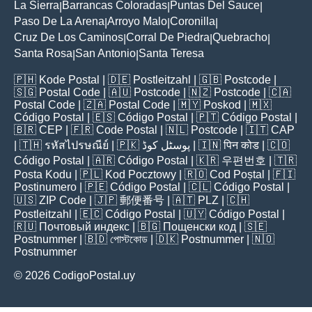
La Sierra
Barrancas Coloradas
Puntas Del Sauce
|
|
|
Paso De La Arena
Arroyo Malo
Coronilla
|
|
|
Cruz De Los Caminos
Corral De Piedra
Quebracho
|
|
|
Santa Rosa
San Antonio
Santa Teresa
|
|
🇵🇭
Kode Postal
| 🇩🇪
Postleitzahl
| 🇬🇧
Postcode
|
🇸🇬
Postal Code
| 🇦🇺
Postcode
| 🇳🇿
Postcode
| 🇨🇦
Postal Code
| 🇿🇦
Postal Code
| 🇲🇾
Poskod
| 🇲🇽
Código Postal
| 🇪🇸
Código Postal
| 🇵🇹
Código Postal
|
🇧🇷
CEP
| 🇫🇷
Code Postal
| 🇳🇱
Postcode
| 🇮🇹
CAP
| 🇹🇭
รหัสไปรษณีย์
| 🇵🇰
پوسٹل کوڈ
| 🇮🇳
पिन कोड
| 🇨🇴
Código Postal
| 🇦🇷
Código Postal
| 🇰🇷
우편번호
| 🇹🇷
Posta Kodu
| 🇵🇱
Kod Pocztowy
| 🇷🇴
Cod Poștal
| 🇫🇮
Postinumero
| 🇵🇪
Código Postal
| 🇨🇱
Código Postal
|
🇺🇸
ZIP Code
| 🇯🇵
郵便番号
| 🇦🇹
PLZ
| 🇨🇭
Postleitzahl
| 🇪🇨
Código Postal
| 🇺🇾
Código Postal
|
🇷🇺
Почтовый индекс
| 🇧🇬
Пощенски код
| 🇸🇪
Postnummer
| 🇧🇩
পোস্টকোড
| 🇩🇰
Postnummer
| 🇳🇴
Postnummer
© 2026 CodigoPostal.uy