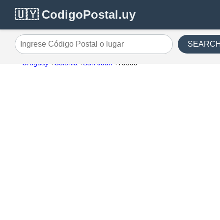
🇺🇾 CodigoPostal.uy
SEARC
Ingrese Código Postal o lugar
Uruguay
Colonia
San Juan
70600