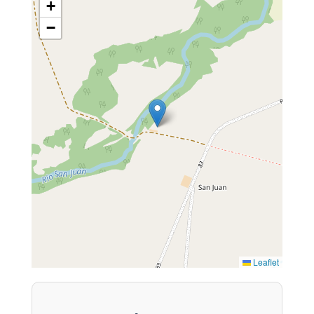
+
−
Leaflet