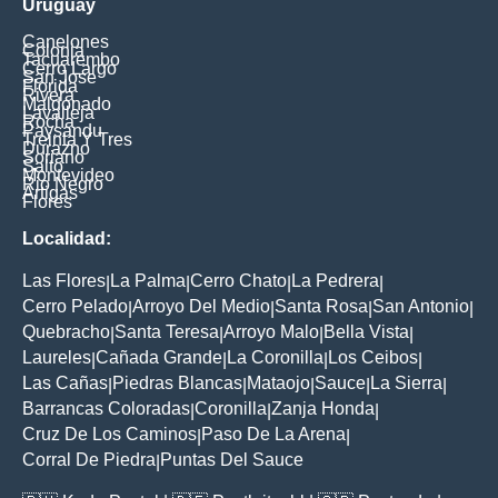
Uruguay
Canelones
Colonia
Tacuarembo
Cerro Largo
San Jose
Florida
Rivera
Maldonado
Lavalleja
Rocha
Paysandu
Treinta Y Tres
Durazno
Soriano
Salto
Montevideo
Rio Negro
Artigas
Flores
Localidad:
Las Flores
La Palma
Cerro Chato
La Pedrera
|
|
|
|
Cerro Pelado
Arroyo Del Medio
Santa Rosa
San Antonio
|
|
|
|
Quebracho
Santa Teresa
Arroyo Malo
Bella Vista
|
|
|
|
Laureles
Cañada Grande
La Coronilla
Los Ceibos
|
|
|
|
Las Cañas
Piedras Blancas
Mataojo
Sauce
La Sierra
|
|
|
|
|
Barrancas Coloradas
Coronilla
Zanja Honda
|
|
|
Cruz De Los Caminos
Paso De La Arena
|
|
Corral De Piedra
Puntas Del Sauce
|