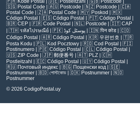
🇵🇭
Kode Postal
| 🇩🇪
Postleitzahl
| 🇬🇧
Postcode
|
🇸🇬
Postal Code
| 🇦🇺
Postcode
| 🇳🇿
Postcode
| 🇨🇦
Postal Code
| 🇿🇦
Postal Code
| 🇲🇾
Poskod
| 🇲🇽
Código Postal
| 🇪🇸
Código Postal
| 🇵🇹
Código Postal
|
🇧🇷
CEP
| 🇫🇷
Code Postal
| 🇳🇱
Postcode
| 🇮🇹
CAP
| 🇹🇭
รหัสไปรษณีย์
| 🇵🇰
پوسٹل کوڈ
| 🇮🇳
पिन कोड
| 🇨🇴
Código Postal
| 🇦🇷
Código Postal
| 🇰🇷
우편번호
| 🇹🇷
Posta Kodu
| 🇵🇱
Kod Pocztowy
| 🇷🇴
Cod Poștal
| 🇫🇮
Postinumero
| 🇵🇪
Código Postal
| 🇨🇱
Código Postal
|
🇺🇸
ZIP Code
| 🇯🇵
郵便番号
| 🇦🇹
PLZ
| 🇨🇭
Postleitzahl
| 🇪🇨
Código Postal
| 🇺🇾
Código Postal
|
🇷🇺
Почтовый индекс
| 🇧🇬
Пощенски код
| 🇸🇪
Postnummer
| 🇧🇩
পোস্টকোড
| 🇩🇰
Postnummer
| 🇳🇴
Postnummer
© 2026 CodigoPostal.uy