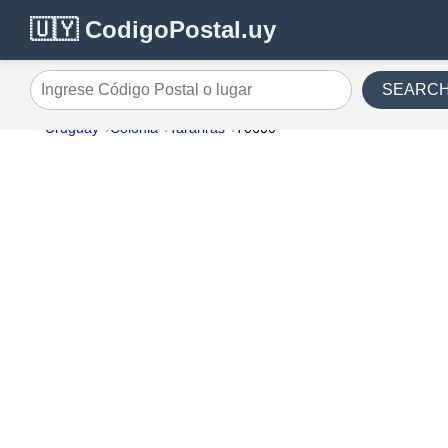
🇺🇾 CodigoPostal.uy
SEARC
Ingrese Código Postal o lugar
Uruguay
Colonia
Tarariras
70600