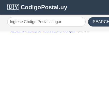
🇺🇾 CodigoPostal.uy
SEARC
Ingrese Código Postal o lugar
Uruguay
San Jose
Colonia San Joaquin
80200