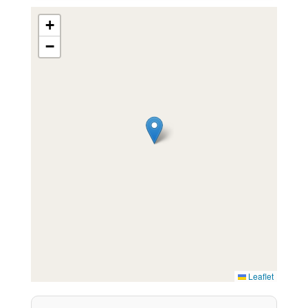
+
−
Leaflet