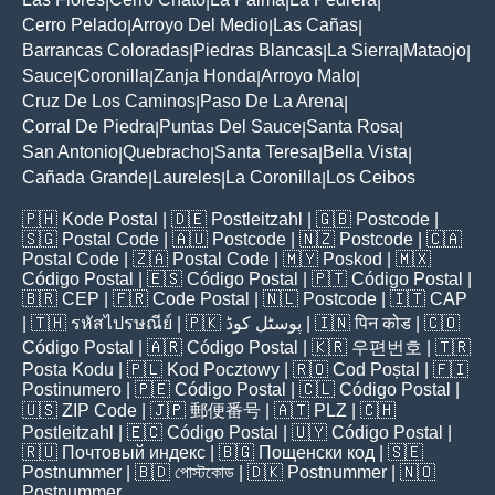
|
|
|
|
Cerro Pelado
Arroyo Del Medio
Las Cañas
|
|
|
Barrancas Coloradas
Piedras Blancas
La Sierra
Mataojo
|
|
|
|
Sauce
Coronilla
Zanja Honda
Arroyo Malo
|
|
|
|
Cruz De Los Caminos
Paso De La Arena
|
|
Corral De Piedra
Puntas Del Sauce
Santa Rosa
|
|
|
San Antonio
Quebracho
Santa Teresa
Bella Vista
|
|
|
|
Cañada Grande
Laureles
La Coronilla
Los Ceibos
|
|
|
🇵🇭
Kode Postal
| 🇩🇪
Postleitzahl
| 🇬🇧
Postcode
|
🇸🇬
Postal Code
| 🇦🇺
Postcode
| 🇳🇿
Postcode
| 🇨🇦
Postal Code
| 🇿🇦
Postal Code
| 🇲🇾
Poskod
| 🇲🇽
Código Postal
| 🇪🇸
Código Postal
| 🇵🇹
Código Postal
|
🇧🇷
CEP
| 🇫🇷
Code Postal
| 🇳🇱
Postcode
| 🇮🇹
CAP
| 🇹🇭
รหัสไปรษณีย์
| 🇵🇰
پوسٹل کوڈ
| 🇮🇳
पिन कोड
| 🇨🇴
Código Postal
| 🇦🇷
Código Postal
| 🇰🇷
우편번호
| 🇹🇷
Posta Kodu
| 🇵🇱
Kod Pocztowy
| 🇷🇴
Cod Poștal
| 🇫🇮
Postinumero
| 🇵🇪
Código Postal
| 🇨🇱
Código Postal
|
🇺🇸
ZIP Code
| 🇯🇵
郵便番号
| 🇦🇹
PLZ
| 🇨🇭
Postleitzahl
| 🇪🇨
Código Postal
| 🇺🇾
Código Postal
|
🇷🇺
Почтовый индекс
| 🇧🇬
Пощенски код
| 🇸🇪
Postnummer
| 🇧🇩
পোস্টকোড
| 🇩🇰
Postnummer
| 🇳🇴
Postnummer