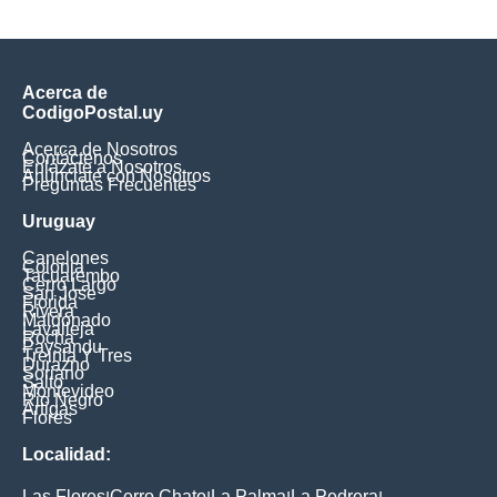
Acerca de
CodigoPostal.uy
Acerca de Nosotros
Contáctenos
Enlázate a Nosotros
Anúnciate con Nosotros
Preguntas Frecuentes
Uruguay
Canelones
Colonia
Tacuarembo
Cerro Largo
San Jose
Florida
Rivera
Maldonado
Lavalleja
Rocha
Paysandu
Treinta Y Tres
Durazno
Soriano
Salto
Montevideo
Rio Negro
Artigas
Flores
Localidad:
Las Flores
Cerro Chato
La Palma
La Pedrera