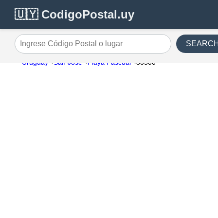
🇺🇾 CodigoPostal.uy
SEARC
Ingrese Código Postal o lugar
Uruguay
San Jose
Playa Pascual
80500