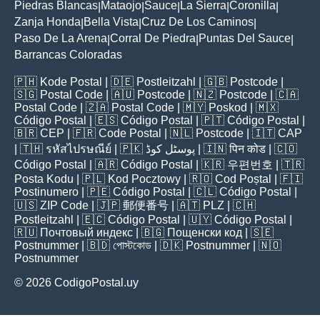
Piedras Blancas
Mataojo
Sauce
La Sierra
Coronilla
|
|
|
|
|
Zanja Honda
Bella Vista
Cruz De Los Caminos
|
|
|
Paso De La Arena
Corral De Piedra
Puntas Del Sauce
|
|
|
Barrancas Coloradas
🇵🇭
Kode Postal
| 🇩🇪
Postleitzahl
| 🇬🇧
Postcode
|
🇸🇬
Postal Code
| 🇦🇺
Postcode
| 🇳🇿
Postcode
| 🇨🇦
Postal Code
| 🇿🇦
Postal Code
| 🇲🇾
Poskod
| 🇲🇽
Código Postal
| 🇪🇸
Código Postal
| 🇵🇹
Código Postal
|
🇧🇷
CEP
| 🇫🇷
Code Postal
| 🇳🇱
Postcode
| 🇮🇹
CAP
| 🇹🇭
รหัสไปรษณีย์
| 🇵🇰
پوسٹل کوڈ
| 🇮🇳
पिन कोड
| 🇨🇴
Código Postal
| 🇦🇷
Código Postal
| 🇰🇷
우편번호
| 🇹🇷
Posta Kodu
| 🇵🇱
Kod Pocztowy
| 🇷🇴
Cod Poștal
| 🇫🇮
Postinumero
| 🇵🇪
Código Postal
| 🇨🇱
Código Postal
|
🇺🇸
ZIP Code
| 🇯🇵
郵便番号
| 🇦🇹
PLZ
| 🇨🇭
Postleitzahl
| 🇪🇨
Código Postal
| 🇺🇾
Código Postal
|
🇷🇺
Почтовый индекс
| 🇧🇬
Пощенски код
| 🇸🇪
Postnummer
| 🇧🇩
পোস্টকোড
| 🇩🇰
Postnummer
| 🇳🇴
Postnummer
© 2026 CodigoPostal.uy