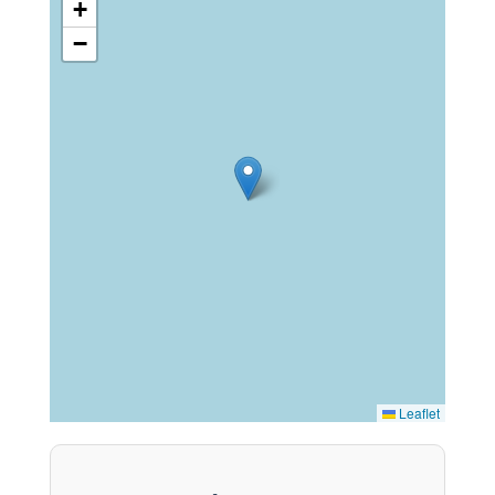
+
−
Leaflet