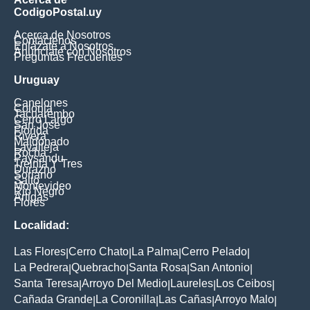
CodigoPostal.uy
Acerca de Nosotros
Contáctenos
Enlázate a Nosotros
Anúnciate con Nosotros
Preguntas Frecuentes
Uruguay
Canelones
Colonia
Tacuarembo
Cerro Largo
San Jose
Florida
Rivera
Maldonado
Lavalleja
Rocha
Paysandu
Treinta Y Tres
Durazno
Soriano
Salto
Montevideo
Rio Negro
Artigas
Flores
Localidad:
Las Flores
Cerro Chato
La Palma
Cerro Pelado
|
|
|
|
La Pedrera
Quebracho
Santa Rosa
San Antonio
|
|
|
|
Santa Teresa
Arroyo Del Medio
Laureles
Los Ceibos
|
|
|
|
Cañada Grande
La Coronilla
Las Cañas
Arroyo Malo
|
|
|
|