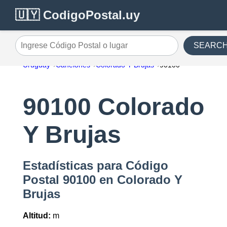
🇺🇾 CodigoPostal.uy
SEARC
Ingrese Código Postal o lugar
Uruguay
Canelones
Colorado Y Brujas
90100
90100 Colorado
Y Brujas
Estadísticas para Código
Postal 90100 en Colorado Y
Brujas
Altitud:
m