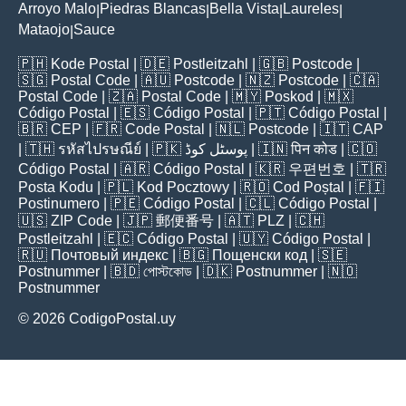
Arroyo Malo
Piedras Blancas
Bella Vista
Laureles
|
|
|
|
Mataojo
Sauce
|
🇵🇭
Kode Postal
| 🇩🇪
Postleitzahl
| 🇬🇧
Postcode
|
🇸🇬
Postal Code
| 🇦🇺
Postcode
| 🇳🇿
Postcode
| 🇨🇦
Postal Code
| 🇿🇦
Postal Code
| 🇲🇾
Poskod
| 🇲🇽
Código Postal
| 🇪🇸
Código Postal
| 🇵🇹
Código Postal
|
🇧🇷
CEP
| 🇫🇷
Code Postal
| 🇳🇱
Postcode
| 🇮🇹
CAP
| 🇹🇭
รหัสไปรษณีย์
| 🇵🇰
پوسٹل کوڈ
| 🇮🇳
पिन कोड
| 🇨🇴
Código Postal
| 🇦🇷
Código Postal
| 🇰🇷
우편번호
| 🇹🇷
Posta Kodu
| 🇵🇱
Kod Pocztowy
| 🇷🇴
Cod Poștal
| 🇫🇮
Postinumero
| 🇵🇪
Código Postal
| 🇨🇱
Código Postal
|
🇺🇸
ZIP Code
| 🇯🇵
郵便番号
| 🇦🇹
PLZ
| 🇨🇭
Postleitzahl
| 🇪🇨
Código Postal
| 🇺🇾
Código Postal
|
🇷🇺
Почтовый индекс
| 🇧🇬
Пощенски код
| 🇸🇪
Postnummer
| 🇧🇩
পোস্টকোড
| 🇩🇰
Postnummer
| 🇳🇴
Postnummer
© 2026 CodigoPostal.uy