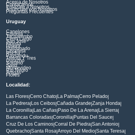
Acerca de Nosotros
Contáctenos
Enlázate a Nosotros
Anúnciate con Nosotros
Preguntas Frecuentes
Uruguay
Canelones
Colonia
Tacuarembo
Cerro Largo
San Jose
Florida
Rivera
Maldonado
Lavalleja
Rocha
Paysandu
Treinta Y Tres
Durazno
Soriano
Salto
Montevideo
Rio Negro
Artigas
Flores
Localidad:
Las Flores
Cerro Chato
La Palma
Cerro Pelado
|
|
|
|
La Pedrera
Los Ceibos
Cañada Grande
Zanja Honda
|
|
|
|
La Coronilla
Las Cañas
Paso De La Arena
La Sierra
|
|
|
|
Barrancas Coloradas
Coronilla
Puntas Del Sauce
|
|
|
Cruz De Los Caminos
Corral De Piedra
San Antonio
|
|
|
Quebracho
Santa Rosa
Arroyo Del Medio
Santa Teresa
|
|
|
|