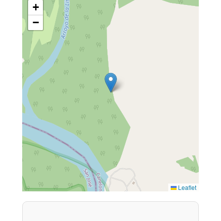
+
−
Leaflet