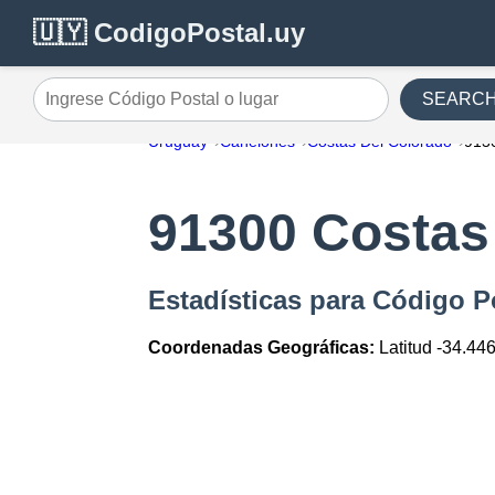
🇺🇾 CodigoPostal.uy
SEARC
Ingrese Código Postal o lugar
Uruguay
Canelones
Costas Del Colorado
913
91300 Costas
Estadísticas para Código P
Coordenadas Geográficas:
Latitud -34.44