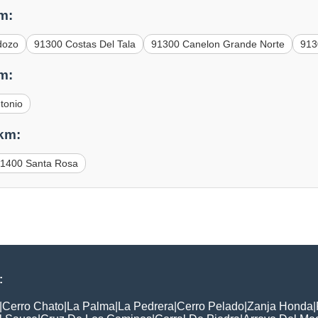
m:
dozo
91300 Costas Del Tala
91300 Canelon Grande Norte
913
m:
tonio
 km:
1400 Santa Rosa
:
|
Cerro Chato
|
La Palma
|
La Pedrera
|
Cerro Pelado
|
Zanja Honda
|