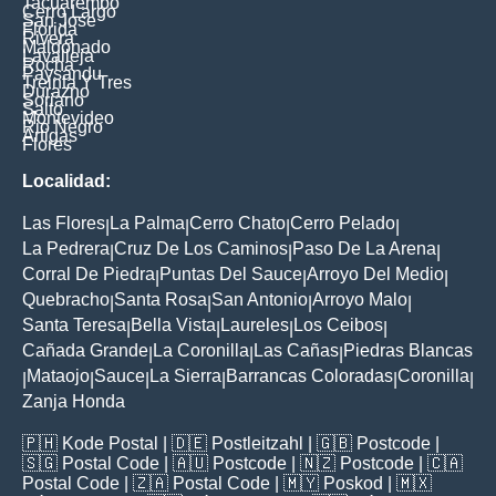
Tacuarembo
Cerro Largo
San Jose
Florida
Rivera
Maldonado
Lavalleja
Rocha
Paysandu
Treinta Y Tres
Durazno
Soriano
Salto
Montevideo
Rio Negro
Artigas
Flores
Localidad:
Las Flores
La Palma
Cerro Chato
Cerro Pelado
|
|
|
|
La Pedrera
Cruz De Los Caminos
Paso De La Arena
|
|
|
Corral De Piedra
Puntas Del Sauce
Arroyo Del Medio
|
|
|
Quebracho
Santa Rosa
San Antonio
Arroyo Malo
|
|
|
|
Santa Teresa
Bella Vista
Laureles
Los Ceibos
|
|
|
|
Cañada Grande
La Coronilla
Las Cañas
Piedras Blancas
|
|
|
Mataojo
Sauce
La Sierra
Barrancas Coloradas
Coronilla
|
|
|
|
|
|
Zanja Honda
🇵🇭
Kode Postal
| 🇩🇪
Postleitzahl
| 🇬🇧
Postcode
|
🇸🇬
Postal Code
| 🇦🇺
Postcode
| 🇳🇿
Postcode
| 🇨🇦
Postal Code
| 🇿🇦
Postal Code
| 🇲🇾
Poskod
| 🇲🇽