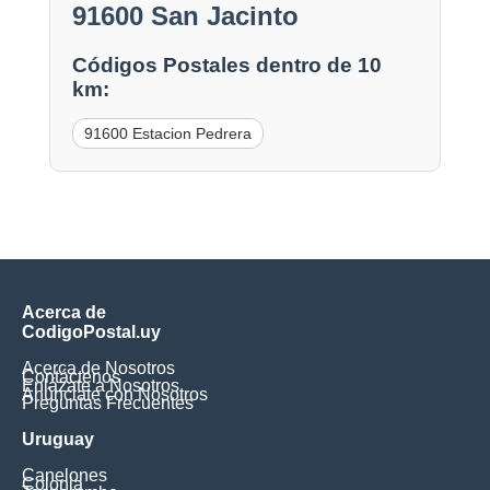
91600 San Jacinto
Códigos Postales dentro de 10
km:
91600 Estacion Pedrera
Acerca de
CodigoPostal.uy
Acerca de Nosotros
Contáctenos
Enlázate a Nosotros
Anúnciate con Nosotros
Preguntas Frecuentes
Uruguay
Canelones
Colonia