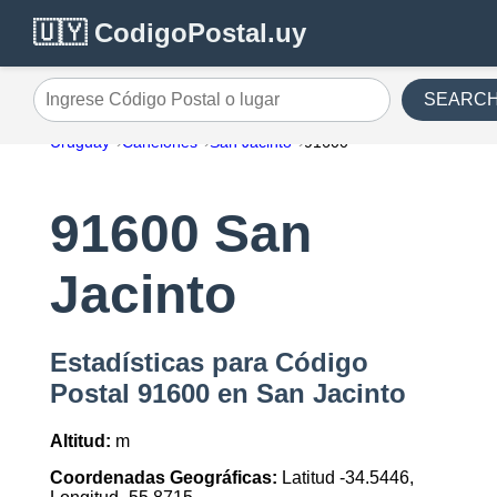
🇺🇾 CodigoPostal.uy
SEARC
Ingrese Código Postal o lugar
Uruguay
Canelones
San Jacinto
91600
91600 San
Jacinto
Estadísticas para Código
Postal 91600 en San Jacinto
Altitud:
m
Coordenadas Geográficas:
Latitud -34.5446,