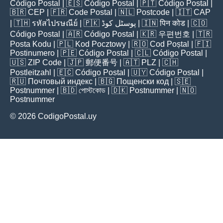
Código Postal
| 🇪🇸
Código Postal
| 🇵🇹
Código Postal
|
🇧🇷
CEP
| 🇫🇷
Code Postal
| 🇳🇱
Postcode
| 🇮🇹
CAP
| 🇹🇭
รหัสไปรษณีย์
| 🇵🇰
پوسٹل کوڈ
| 🇮🇳
पिन कोड
| 🇨🇴
Código Postal
| 🇦🇷
Código Postal
| 🇰🇷
우편번호
| 🇹🇷
Posta Kodu
| 🇵🇱
Kod Pocztowy
| 🇷🇴
Cod Poștal
| 🇫🇮
Postinumero
| 🇵🇪
Código Postal
| 🇨🇱
Código Postal
|
🇺🇸
ZIP Code
| 🇯🇵
郵便番号
| 🇦🇹
PLZ
| 🇨🇭
Postleitzahl
| 🇪🇨
Código Postal
| 🇺🇾
Código Postal
|
🇷🇺
Почтовый индекс
| 🇧🇬
Пощенски код
| 🇸🇪
Postnummer
| 🇧🇩
পোস্টকোড
| 🇩🇰
Postnummer
| 🇳🇴
Postnummer
© 2026 CodigoPostal.uy