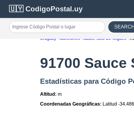
🇺🇾 CodigoPostal.uy
SEARC
Ingrese Código Postal o lugar
Uruguay
Canelones
Sauce Solo De Migues
9
91700 Sauce 
Estadísticas para Código 
Altitud:
m
Coordenadas Geográficas:
Latitud -34.48