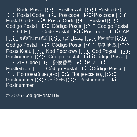
🇵🇭
Kode Postal
| 🇩🇪
Postleitzahl
| 🇬🇧
Postcode
|
🇸🇬
Postal Code
| 🇦🇺
Postcode
| 🇳🇿
Postcode
| 🇨🇦
Postal Code
| 🇿🇦
Postal Code
| 🇲🇾
Poskod
| 🇲🇽
Código Postal
| 🇪🇸
Código Postal
| 🇵🇹
Código Postal
|
🇧🇷
CEP
| 🇫🇷
Code Postal
| 🇳🇱
Postcode
| 🇮🇹
CAP
| 🇹🇭
รหัสไปรษณีย์
| 🇵🇰
پوسٹل کوڈ
| 🇮🇳
पिन कोड
| 🇨🇴
Código Postal
| 🇦🇷
Código Postal
| 🇰🇷
우편번호
| 🇹🇷
Posta Kodu
| 🇵🇱
Kod Pocztowy
| 🇷🇴
Cod Poștal
| 🇫🇮
Postinumero
| 🇵🇪
Código Postal
| 🇨🇱
Código Postal
|
🇺🇸
ZIP Code
| 🇯🇵
郵便番号
| 🇦🇹
PLZ
| 🇨🇭
Postleitzahl
| 🇪🇨
Código Postal
| 🇺🇾
Código Postal
|
🇷🇺
Почтовый индекс
| 🇧🇬
Пощенски код
| 🇸🇪
Postnummer
| 🇧🇩
পোস্টকোড
| 🇩🇰
Postnummer
| 🇳🇴
Postnummer
© 2026 CodigoPostal.uy