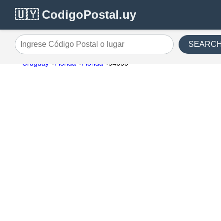
🇺🇾 CodigoPostal.uy
SEARC
Ingrese Código Postal o lugar
Uruguay
Florida
Florida
94000