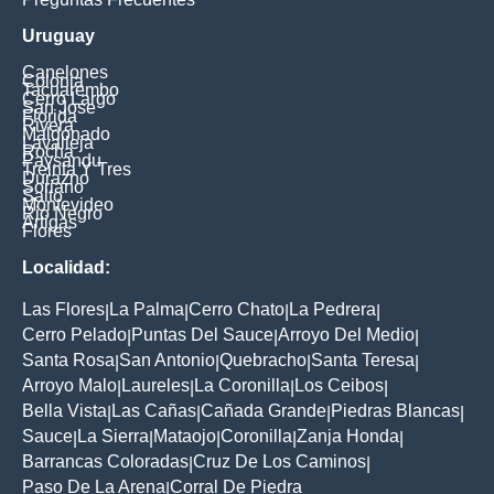
Uruguay
Canelones
Colonia
Tacuarembo
Cerro Largo
San Jose
Florida
Rivera
Maldonado
Lavalleja
Rocha
Paysandu
Treinta Y Tres
Durazno
Soriano
Salto
Montevideo
Rio Negro
Artigas
Flores
Localidad:
Las Flores
La Palma
Cerro Chato
La Pedrera
|
|
|
|
Cerro Pelado
Puntas Del Sauce
Arroyo Del Medio
|
|
|
Santa Rosa
San Antonio
Quebracho
Santa Teresa
|
|
|
|
Arroyo Malo
Laureles
La Coronilla
Los Ceibos
|
|
|
|
Bella Vista
Las Cañas
Cañada Grande
Piedras Blancas
|
|
|
|
Sauce
La Sierra
Mataojo
Coronilla
Zanja Honda
|
|
|
|
|
Barrancas Coloradas
Cruz De Los Caminos
|
|
Paso De La Arena
Corral De Piedra
|