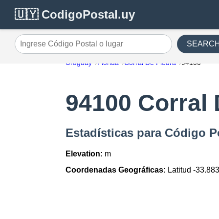
🇺🇾 CodigoPostal.uy
SEARC
Ingrese Código Postal o lugar
Uruguay
Florida
Corral De Piedra
94100
94100 Corral 
Estadísticas para Código P
Elevation:
m
Coordenadas Geográficas:
Latitud -33.883