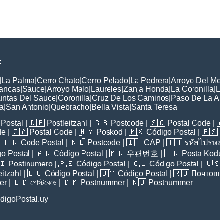
:
|
La Palma
|
Cerro Chato
|
Cerro Pelado
|
La Pedrera
|
Arroyo Del M
lancas
|
Sauce
|
Arroyo Malo
|
Laureles
|
Zanja Honda
|
La Coronilla
|
L
untas Del Sauce
|
Coronilla
|
Cruz De Los Caminos
|
Paso De La A
a
|
San Antonio
|
Quebracho
|
Bella Vista
|
Santa Teresa
Postal
| 🇩🇪
Postleitzahl
| 🇬🇧
Postcode
| 🇸🇬
Postal Code
| 
de
| 🇿🇦
Postal Code
| 🇲🇾
Poskod
| 🇲🇽
Código Postal
| 🇪🇸
| 🇫🇷
Code Postal
| 🇳🇱
Postcode
| 🇮🇹
CAP
| 🇹🇭
รหัสไปรษณ
o Postal
| 🇦🇷
Código Postal
| 🇰🇷
우편번호
| 🇹🇷
Posta Kod
🇮
Postinumero
| 🇵🇪
Código Postal
| 🇨🇱
Código Postal
| 🇺
eitzahl
| 🇪🇨
Código Postal
| 🇺🇾
Código Postal
| 🇷🇺
Почтов
er
| 🇧🇩
পোস্টকোড
| 🇩🇰
Postnummer
| 🇳🇴
Postnummer
digoPostal.uy