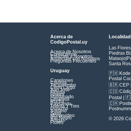
Acerca de
Localidad
CodigoPostal.uy
Las Flores
Acerca de Nosotros
Piedras B
Contáctenos
Enlázate a Nosotros
Mataojo
|
P
Anúnciate con Nosotros
Preguntas Frecuentes
Santa Ros
Uruguay
🇵🇭
Kode 
Postal Co
Canelones
Colonia
Tacuarembo
🇧🇷
CEP
Cerro Largo
San Jose
🇨🇴
Códig
Florida
Rivera
Maldonado
Poștal
| 
Lavalleja
Rocha
🇨🇭
Postl
Paysandu
Treinta Y Tres
Durazno
Postnumm
Soriano
Salto
Montevideo
Rio Negro
© 2026 Co
Artigas
Flores