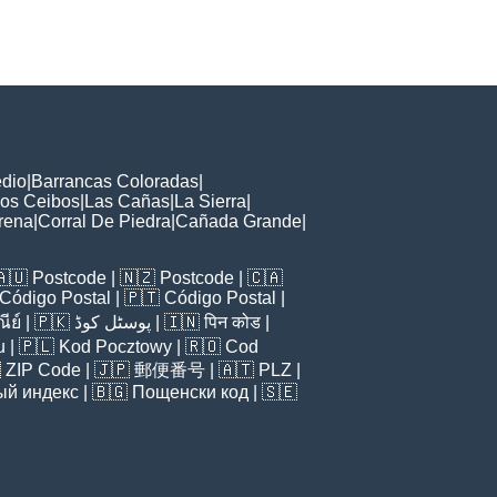
edio
|
Barrancas Coloradas
|
os Ceibos
|
Las Cañas
|
La Sierra
|
rena
|
Corral De Piedra
|
Cañada Grande
|
🇦🇺
Postcode
| 🇳🇿
Postcode
| 🇨🇦
Código Postal
| 🇵🇹
Código Postal
|
ีย์
| 🇵🇰
پوسٹل کوڈ
| 🇮🇳
पिन कोड
|
u
| 🇵🇱
Kod Pocztowy
| 🇷🇴
Cod

ZIP Code
| 🇯🇵
郵便番号
| 🇦🇹
PLZ
|
ый индекс
| 🇧🇬
Пощенски код
| 🇸🇪