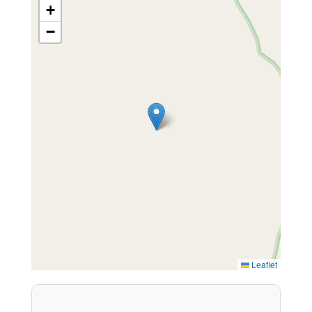
+
−
Leaflet