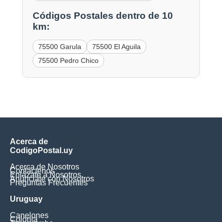
Códigos Postales dentro de 10
km:
75500 Garula
75500 El Aguila
75500 Pedro Chico
Acerca de
CodigoPostal.uy
Acerca de Nosotros
Contáctenos
Enlázate a Nosotros
Anúnciate con Nosotros
Preguntas Frecuentes
Uruguay
Canelones
Colonia