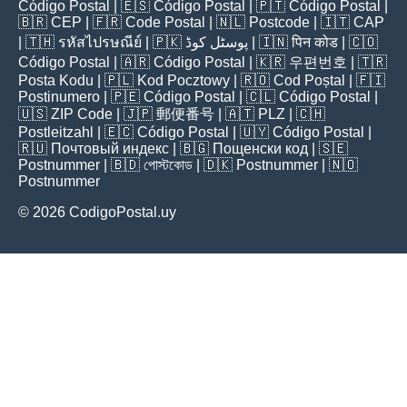
Código Postal
| 🇪🇸
Código Postal
| 🇵🇹
Código Postal
|
🇧🇷
CEP
| 🇫🇷
Code Postal
| 🇳🇱
Postcode
| 🇮🇹
CAP
| 🇹🇭
รหัสไปรษณีย์
| 🇵🇰
پوسٹل کوڈ
| 🇮🇳
पिन कोड
| 🇨🇴
Código Postal
| 🇦🇷
Código Postal
| 🇰🇷
우편번호
| 🇹🇷
Posta Kodu
| 🇵🇱
Kod Pocztowy
| 🇷🇴
Cod Poștal
| 🇫🇮
Postinumero
| 🇵🇪
Código Postal
| 🇨🇱
Código Postal
|
🇺🇸
ZIP Code
| 🇯🇵
郵便番号
| 🇦🇹
PLZ
| 🇨🇭
Postleitzahl
| 🇪🇨
Código Postal
| 🇺🇾
Código Postal
|
🇷🇺
Почтовый индекс
| 🇧🇬
Пощенски код
| 🇸🇪
Postnummer
| 🇧🇩
পোস্টকোড
| 🇩🇰
Postnummer
| 🇳🇴
Postnummer
© 2026 CodigoPostal.uy