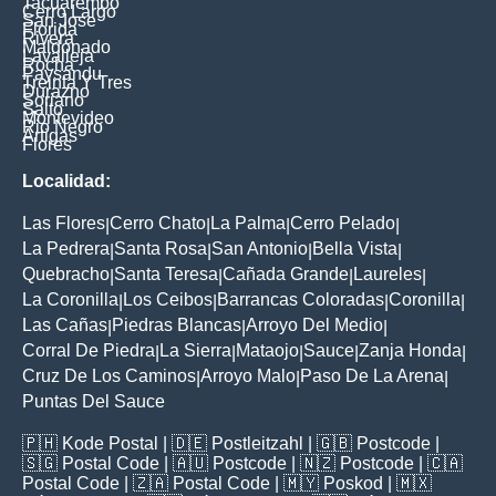
Tacuarembo
Cerro Largo
San Jose
Florida
Rivera
Maldonado
Lavalleja
Rocha
Paysandu
Treinta Y Tres
Durazno
Soriano
Salto
Montevideo
Rio Negro
Artigas
Flores
Localidad:
Las Flores
Cerro Chato
La Palma
Cerro Pelado
|
|
|
|
La Pedrera
Santa Rosa
San Antonio
Bella Vista
|
|
|
|
Quebracho
Santa Teresa
Cañada Grande
Laureles
|
|
|
|
La Coronilla
Los Ceibos
Barrancas Coloradas
Coronilla
|
|
|
|
Las Cañas
Piedras Blancas
Arroyo Del Medio
|
|
|
Corral De Piedra
La Sierra
Mataojo
Sauce
Zanja Honda
|
|
|
|
|
Cruz De Los Caminos
Arroyo Malo
Paso De La Arena
|
|
|
Puntas Del Sauce
🇵🇭
Kode Postal
| 🇩🇪
Postleitzahl
| 🇬🇧
Postcode
|
🇸🇬
Postal Code
| 🇦🇺
Postcode
| 🇳🇿
Postcode
| 🇨🇦
Postal Code
| 🇿🇦
Postal Code
| 🇲🇾
Poskod
| 🇲🇽