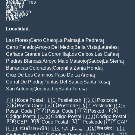
Treinta Y Tres
Durazno
Soriano
Salto
Montevideo
Rio Negro
Artigas
Flores
Localidad:
Las Flores
Cerro Chato
La Palma
La Pedrera
|
|
|
|
Cerro Pelado
Arroyo Del Medio
Bella Vista
Laureles
|
|
|
|
Cañada Grande
La Coronilla
Los Ceibos
Las Cañas
|
|
|
|
Piedras Blancas
Arroyo Malo
Mataojo
Sauce
La Sierra
|
|
|
|
|
Barrancas Coloradas
Coronilla
Zanja Honda
|
|
|
Cruz De Los Caminos
Paso De La Arena
|
|
Corral De Piedra
Puntas Del Sauce
Santa Rosa
|
|
|
San Antonio
Quebracho
Santa Teresa
|
|
🇵🇭
Kode Postal
| 🇩🇪
Postleitzahl
| 🇬🇧
Postcode
|
🇸🇬
Postal Code
| 🇦🇺
Postcode
| 🇳🇿
Postcode
| 🇨🇦
Postal Code
| 🇿🇦
Postal Code
| 🇲🇾
Poskod
| 🇲🇽
Código Postal
| 🇪🇸
Código Postal
| 🇵🇹
Código Postal
|
🇧🇷
CEP
| 🇫🇷
Code Postal
| 🇳🇱
Postcode
| 🇮🇹
CAP
| 🇹🇭
รหัสไปรษณีย์
| 🇵🇰
پوسٹل کوڈ
| 🇮🇳
पिन कोड
| 🇨🇴