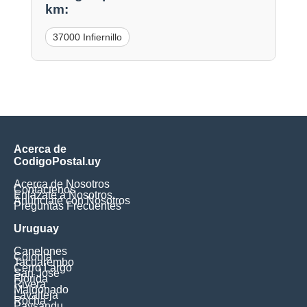
km:
37000 Infiernillo
Acerca de
CodigoPostal.uy
Acerca de Nosotros
Contáctenos
Enlázate a Nosotros
Anúnciate con Nosotros
Preguntas Frecuentes
Uruguay
Canelones
Colonia
Tacuarembo
Cerro Largo
San Jose
Florida
Rivera
Maldonado
Lavalleja
Rocha
Paysandu