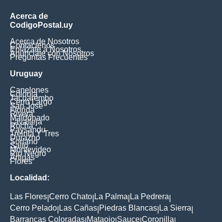
Acerca de
CodigoPostal.uy
Acerca de Nosotros
Contáctenos
Enlázate a Nosotros
Anúnciate con Nosotros
Preguntas Frecuentes
Uruguay
Canelones
Colonia
Tacuarembo
Cerro Largo
San Jose
Florida
Rivera
Maldonado
Lavalleja
Rocha
Paysandu
Treinta Y Tres
Durazno
Soriano
Salto
Montevideo
Rio Negro
Artigas
Flores
Localidad:
Las Flores
Cerro Chato
La Palma
La Pedrera
|
|
|
|
Cerro Pelado
Las Cañas
Piedras Blancas
La Sierra
|
|
|
|
Barrancas Coloradas
Mataojo
Sauce
Coronilla
|
|
|
|