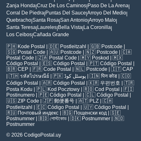
Zanja Honda
Cruz De Los Caminos
Paso De La Arena
|
|
|
Corral De Piedra
Puntas Del Sauce
Arroyo Del Medio
|
|
|
Quebracho
Santa Rosa
San Antonio
Arroyo Malo
|
|
|
|
Santa Teresa
Laureles
Bella Vista
La Coronilla
|
|
|
|
Los Ceibos
Cañada Grande
|
🇵🇭
Kode Postal
| 🇩🇪
Postleitzahl
| 🇬🇧
Postcode
|
🇸🇬
Postal Code
| 🇦🇺
Postcode
| 🇳🇿
Postcode
| 🇨🇦
Postal Code
| 🇿🇦
Postal Code
| 🇲🇾
Poskod
| 🇲🇽
Código Postal
| 🇪🇸
Código Postal
| 🇵🇹
Código Postal
|
🇧🇷
CEP
| 🇫🇷
Code Postal
| 🇳🇱
Postcode
| 🇮🇹
CAP
| 🇹🇭
รหัสไปรษณีย์
| 🇵🇰
پوسٹل کوڈ
| 🇮🇳
पिन कोड
| 🇨🇴
Código Postal
| 🇦🇷
Código Postal
| 🇰🇷
우편번호
| 🇹🇷
Posta Kodu
| 🇵🇱
Kod Pocztowy
| 🇷🇴
Cod Poștal
| 🇫🇮
Postinumero
| 🇵🇪
Código Postal
| 🇨🇱
Código Postal
|
🇺🇸
ZIP Code
| 🇯🇵
郵便番号
| 🇦🇹
PLZ
| 🇨🇭
Postleitzahl
| 🇪🇨
Código Postal
| 🇺🇾
Código Postal
|
🇷🇺
Почтовый индекс
| 🇧🇬
Пощенски код
| 🇸🇪
Postnummer
| 🇧🇩
পোস্টকোড
| 🇩🇰
Postnummer
| 🇳🇴
Postnummer
© 2026 CodigoPostal.uy