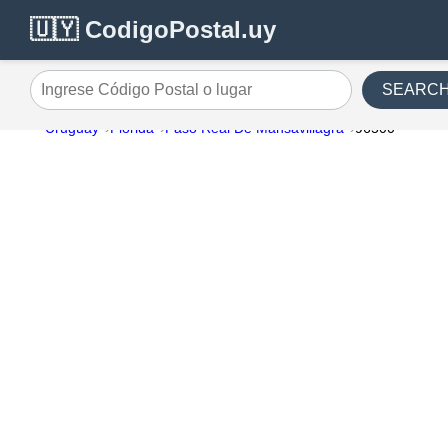
🇺🇾 CodigoPostal.uy
SEARC
Ingrese Código Postal o lugar
Uruguay
Florida
Paso Real De Mansavillagra
96500