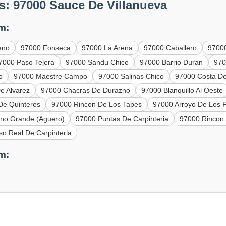
s: 97000 Sauce De Villanueva
m:
eno
97000 Fonseca
97000 La Arena
97000 Caballero
9700
7000 Paso Tejera
97000 Sandu Chico
97000 Barrio Duran
970
o
97000 Maestre Campo
97000 Salinas Chico
97000 Costa D
e Alvarez
97000 Chacras De Durazno
97000 Blanquillo Al Oeste
De Quinteros
97000 Rincon De Los Tapes
97000 Arroyo De Los 
eno Grande (Aguero)
97000 Puntas De Carpinteria
97000 Rincon
o Real De Carpinteria
m: