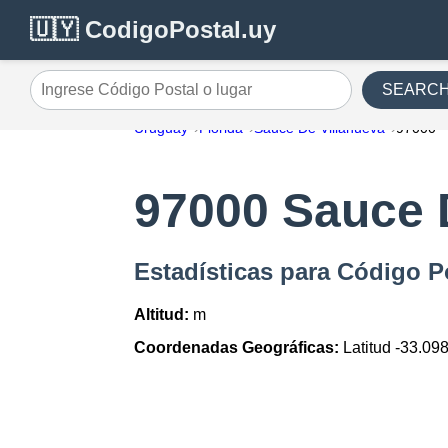
🇺🇾 CodigoPostal.uy
SEARC
Ingrese Código Postal o lugar
Uruguay
Florida
Sauce De Villanueva
97000
97000 Sauce 
Estadísticas para Código P
Altitud:
m
Coordenadas Geográficas:
Latitud -33.09