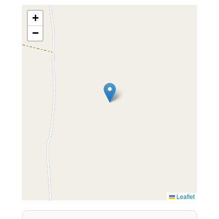
+
−
Leaflet