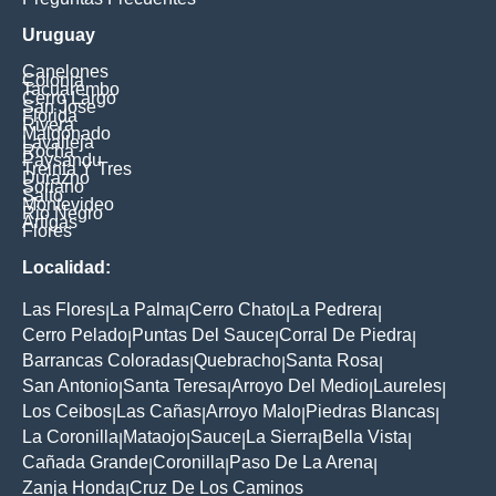
Uruguay
Canelones
Colonia
Tacuarembo
Cerro Largo
San Jose
Florida
Rivera
Maldonado
Lavalleja
Rocha
Paysandu
Treinta Y Tres
Durazno
Soriano
Salto
Montevideo
Rio Negro
Artigas
Flores
Localidad:
Las Flores
La Palma
Cerro Chato
La Pedrera
|
|
|
|
Cerro Pelado
Puntas Del Sauce
Corral De Piedra
|
|
|
Barrancas Coloradas
Quebracho
Santa Rosa
|
|
|
San Antonio
Santa Teresa
Arroyo Del Medio
Laureles
|
|
|
|
Los Ceibos
Las Cañas
Arroyo Malo
Piedras Blancas
|
|
|
|
La Coronilla
Mataojo
Sauce
La Sierra
Bella Vista
|
|
|
|
|
Cañada Grande
Coronilla
Paso De La Arena
|
|
|
Zanja Honda
Cruz De Los Caminos
|