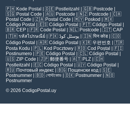
🇵🇭
Kode Postal
| 🇩🇪
Postleitzahl
| 🇬🇧
Postcode
|
🇸🇬
Postal Code
| 🇦🇺
Postcode
| 🇳🇿
Postcode
| 🇨🇦
Postal Code
| 🇿🇦
Postal Code
| 🇲🇾
Poskod
| 🇲🇽
Código Postal
| 🇪🇸
Código Postal
| 🇵🇹
Código Postal
|
🇧🇷
CEP
| 🇫🇷
Code Postal
| 🇳🇱
Postcode
| 🇮🇹
CAP
| 🇹🇭
รหัสไปรษณีย์
| 🇵🇰
پوسٹل کوڈ
| 🇮🇳
पिन कोड
| 🇨🇴
Código Postal
| 🇦🇷
Código Postal
| 🇰🇷
우편번호
| 🇹🇷
Posta Kodu
| 🇵🇱
Kod Pocztowy
| 🇷🇴
Cod Poștal
| 🇫🇮
Postinumero
| 🇵🇪
Código Postal
| 🇨🇱
Código Postal
|
🇺🇸
ZIP Code
| 🇯🇵
郵便番号
| 🇦🇹
PLZ
| 🇨🇭
Postleitzahl
| 🇪🇨
Código Postal
| 🇺🇾
Código Postal
|
🇷🇺
Почтовый индекс
| 🇧🇬
Пощенски код
| 🇸🇪
Postnummer
| 🇧🇩
পোস্টকোড
| 🇩🇰
Postnummer
| 🇳🇴
Postnummer
© 2026 CodigoPostal.uy