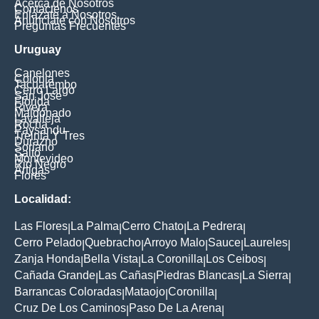
Acerca de Nosotros
Contáctenos
Enlázate a Nosotros
Anúnciate con Nosotros
Preguntas Frecuentes
Uruguay
Canelones
Colonia
Tacuarembo
Cerro Largo
San Jose
Florida
Rivera
Maldonado
Lavalleja
Rocha
Paysandu
Treinta Y Tres
Durazno
Soriano
Salto
Montevideo
Rio Negro
Artigas
Flores
Localidad:
Las Flores
La Palma
Cerro Chato
La Pedrera
|
|
|
|
Cerro Pelado
Quebracho
Arroyo Malo
Sauce
Laureles
|
|
|
|
|
Zanja Honda
Bella Vista
La Coronilla
Los Ceibos
|
|
|
|
Cañada Grande
Las Cañas
Piedras Blancas
La Sierra
|
|
|
|
Barrancas Coloradas
Mataojo
Coronilla
|
|
|
Cruz De Los Caminos
Paso De La Arena
|
|