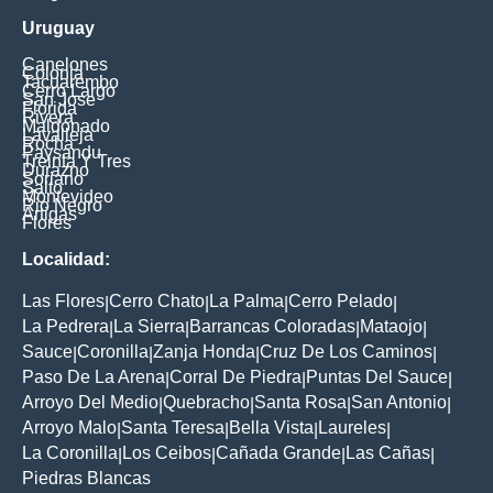
Uruguay
Canelones
Colonia
Tacuarembo
Cerro Largo
San Jose
Florida
Rivera
Maldonado
Lavalleja
Rocha
Paysandu
Treinta Y Tres
Durazno
Soriano
Salto
Montevideo
Rio Negro
Artigas
Flores
Localidad:
Las Flores
Cerro Chato
La Palma
Cerro Pelado
|
|
|
|
La Pedrera
La Sierra
Barrancas Coloradas
Mataojo
|
|
|
|
Sauce
Coronilla
Zanja Honda
Cruz De Los Caminos
|
|
|
|
Paso De La Arena
Corral De Piedra
Puntas Del Sauce
|
|
|
Arroyo Del Medio
Quebracho
Santa Rosa
San Antonio
|
|
|
|
Arroyo Malo
Santa Teresa
Bella Vista
Laureles
|
|
|
|
La Coronilla
Los Ceibos
Cañada Grande
Las Cañas
|
|
|
|
Piedras Blancas