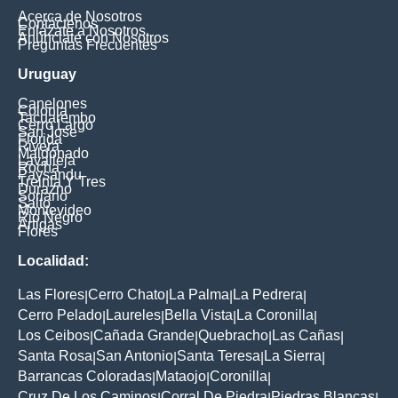
Acerca de Nosotros
Contáctenos
Enlázate a Nosotros
Anúnciate con Nosotros
Preguntas Frecuentes
Uruguay
Canelones
Colonia
Tacuarembo
Cerro Largo
San Jose
Florida
Rivera
Maldonado
Lavalleja
Rocha
Paysandu
Treinta Y Tres
Durazno
Soriano
Salto
Montevideo
Rio Negro
Artigas
Flores
Localidad:
Las Flores
Cerro Chato
La Palma
La Pedrera
|
|
|
|
Cerro Pelado
Laureles
Bella Vista
La Coronilla
|
|
|
|
Los Ceibos
Cañada Grande
Quebracho
Las Cañas
|
|
|
|
Santa Rosa
San Antonio
Santa Teresa
La Sierra
|
|
|
|
Barrancas Coloradas
Mataojo
Coronilla
|
|
|
Cruz De Los Caminos
Corral De Piedra
Piedras Blancas