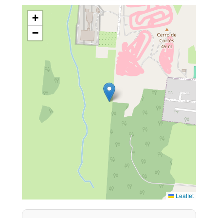
+
−
Leaflet