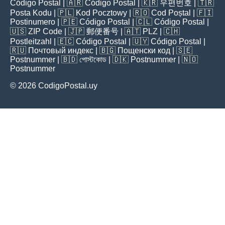
Código Postal
| 🇦🇷
Código Postal
| 🇰🇷
우편번호
| 🇹🇷
Posta Kodu
| 🇵🇱
Kod Pocztowy
| 🇷🇴
Cod Poștal
| 🇫🇮
Postinumero
| 🇵🇪
Código Postal
| 🇨🇱
Código Postal
|
🇺🇸
ZIP Code
| 🇯🇵
郵便番号
| 🇦🇹
PLZ
| 🇨🇭
Postleitzahl
| 🇪🇨
Código Postal
| 🇺🇾
Código Postal
|
🇷🇺
Почтовый индекс
| 🇧🇬
Пощенски код
| 🇸🇪
Postnummer
| 🇧🇩
পোস্টকোড
| 🇩🇰
Postnummer
| 🇳🇴
Postnummer
© 2026 CodigoPostal.uy