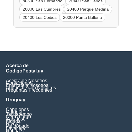
80500 San Fernando
20400 San Carlos
20000 Las Cumbres
20400 Parque Medina
20400 Los Ceibos
20000 Punta Ballena
Acerca de
CodigoPostal.uy
Acerca de Nosotros
Contáctenos
Enlázate a Nosotros
Anúnciate con Nosotros
Preguntas Frecuentes
Uruguay
Canelones
Colonia
Tacuarembo
Cerro Largo
San Jose
Florida
Rivera
Maldonado
Lavalleja
Rocha