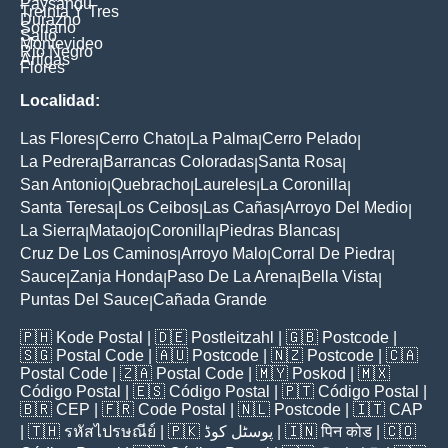
Paysandu
Treinta Y Tres
Durazno
Soriano
Salto
Montevideo
Rio Negro
Artigas
Flores
Localidad:
Las Flores
Cerro Chato
La Palma
Cerro Pelado
|
|
|
|
La Pedrera
Barrancas Coloradas
Santa Rosa
|
|
|
San Antonio
Quebracho
Laureles
La Coronilla
|
|
|
|
Santa Teresa
Los Ceibos
Las Cañas
Arroyo Del Medio
|
|
|
|
La Sierra
Mataojo
Coronilla
Piedras Blancas
|
|
|
|
Cruz De Los Caminos
Arroyo Malo
Corral De Piedra
|
|
|
Sauce
Zanja Honda
Paso De La Arena
Bella Vista
|
|
|
|
Puntas Del Sauce
Cañada Grande
|
🇵🇭
Kode Postal
| 🇩🇪
Postleitzahl
| 🇬🇧
Postcode
|
🇸🇬
Postal Code
| 🇦🇺
Postcode
| 🇳🇿
Postcode
| 🇨🇦
Postal Code
| 🇿🇦
Postal Code
| 🇲🇾
Poskod
| 🇲🇽
Código Postal
| 🇪🇸
Código Postal
| 🇵🇹
Código Postal
|
🇧🇷
CEP
| 🇫🇷
Code Postal
| 🇳🇱
Postcode
| 🇮🇹
CAP
| 🇹🇭
รหัสไปรษณีย์
| 🇵🇰
پوسٹل کوڈ
| 🇮🇳
पिन कोड
| 🇨🇴