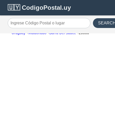
🇺🇾 CodigoPostal.uy
SEARC
Ingrese Código Postal o lugar
Uruguay
Maldonado
Barra Del Sauce
20000