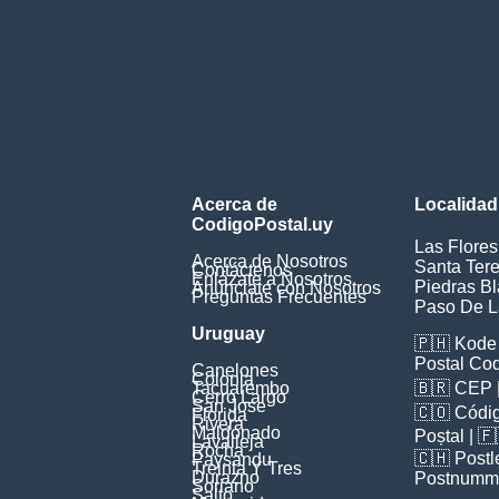
Acerca de
Localidad
CodigoPostal.uy
Las Flores
Acerca de Nosotros
Santa Ter
Contáctenos
Enlázate a Nosotros
Piedras B
Anúnciate con Nosotros
Preguntas Frecuentes
Paso De L
Uruguay
🇵🇭
Kode 
Postal Co
Canelones
Colonia
Tacuarembo
🇧🇷
CEP
Cerro Largo
San Jose
🇨🇴
Códig
Florida
Rivera
Maldonado
Poștal
| 
Lavalleja
Rocha
🇨🇭
Postl
Paysandu
Treinta Y Tres
Durazno
Postnumm
Soriano
Salto