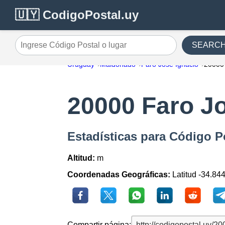
🇺🇾 CodigoPostal.uy
SEARC
Ingrese Código Postal o lugar
Uruguay
Maldonado
Faro Jose Ignacio
20000
20000 Faro J
Estadísticas para Código P
Altitud:
m
Coordenadas Geográficas:
Latitud -34.84
Compartir página: