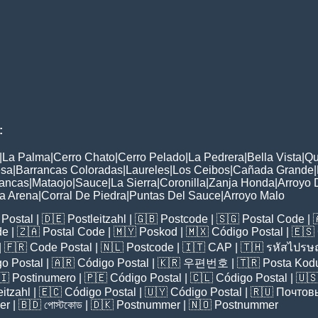
:
|
La Palma
|
Cerro Chato
|
Cerro Pelado
|
La Pedrera
|
Bella Vista
|
Qu
esa
|
Barrancas Coloradas
|
Laureles
|
Los Ceibos
|
Cañada Grande
|
lancas
|
Mataojo
|
Sauce
|
La Sierra
|
Coronilla
|
Zanja Honda
|
Arroyo 
a Arena
|
Corral De Piedra
|
Puntas Del Sauce
|
Arroyo Malo
Postal
| 🇩🇪
Postleitzahl
| 🇬🇧
Postcode
| 🇸🇬
Postal Code
| 
de
| 🇿🇦
Postal Code
| 🇲🇾
Poskod
| 🇲🇽
Código Postal
| 🇪🇸
| 🇫🇷
Code Postal
| 🇳🇱
Postcode
| 🇮🇹
CAP
| 🇹🇭
รหัสไปรษณ
o Postal
| 🇦🇷
Código Postal
| 🇰🇷
우편번호
| 🇹🇷
Posta Kod
🇮
Postinumero
| 🇵🇪
Código Postal
| 🇨🇱
Código Postal
| 🇺
eitzahl
| 🇪🇨
Código Postal
| 🇺🇾
Código Postal
| 🇷🇺
Почтов
er
| 🇧🇩
পোস্টকোড
| 🇩🇰
Postnummer
| 🇳🇴
Postnummer