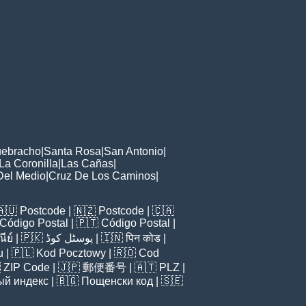
ebracho
|
Santa Rosa
|
San Antonio
|
La Coronilla
|
Las Cañas
|
Del Medio
|
Cruz De Los Caminos
|
🇦🇺
Postcode
| 🇳🇿
Postcode
| 🇨🇦
Código Postal
| 🇵🇹
Código Postal
|
ีย์
| 🇵🇰
پوسٹل کوڈ
| 🇮🇳
पिन कोड
|
u
| 🇵🇱
Kod Pocztowy
| 🇷🇴
Cod

ZIP Code
| 🇯🇵
郵便番号
| 🇦🇹
PLZ
|
ый индекс
| 🇧🇬
Пощенски код
| 🇸🇪