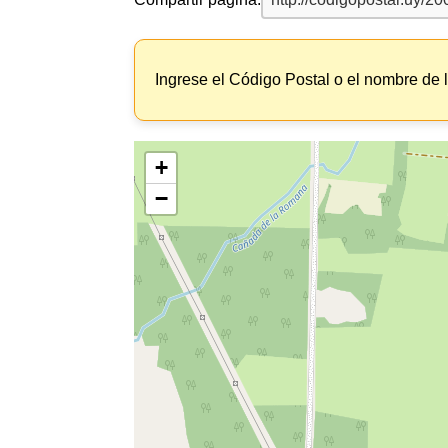
Ingrese el Código Postal o el nombre de 
+
−