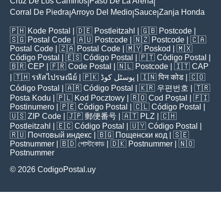
Cruz De Los Caminos
Paso De La Arena
|
|
Corral De Piedra
Arroyo Del Medio
Sauce
Zanja Honda
|
|
|
🇵🇭
Kode Postal
| 🇩🇪
Postleitzahl
| 🇬🇧
Postcode
|
🇸🇬
Postal Code
| 🇦🇺
Postcode
| 🇳🇿
Postcode
| 🇨🇦
Postal Code
| 🇿🇦
Postal Code
| 🇲🇾
Poskod
| 🇲🇽
Código Postal
| 🇪🇸
Código Postal
| 🇵🇹
Código Postal
|
🇧🇷
CEP
| 🇫🇷
Code Postal
| 🇳🇱
Postcode
| 🇮🇹
CAP
| 🇹🇭
รหัสไปรษณีย์
| 🇵🇰
پوسٹل کوڈ
| 🇮🇳
पिन कोड
| 🇨🇴
Código Postal
| 🇦🇷
Código Postal
| 🇰🇷
우편번호
| 🇹🇷
Posta Kodu
| 🇵🇱
Kod Pocztowy
| 🇷🇴
Cod Poștal
| 🇫🇮
Postinumero
| 🇵🇪
Código Postal
| 🇨🇱
Código Postal
|
🇺🇸
ZIP Code
| 🇯🇵
郵便番号
| 🇦🇹
PLZ
| 🇨🇭
Postleitzahl
| 🇪🇨
Código Postal
| 🇺🇾
Código Postal
|
🇷🇺
Почтовый индекс
| 🇧🇬
Пощенски код
| 🇸🇪
Postnummer
| 🇧🇩
পোস্টকোড
| 🇩🇰
Postnummer
| 🇳🇴
Postnummer
© 2026 CodigoPostal.uy