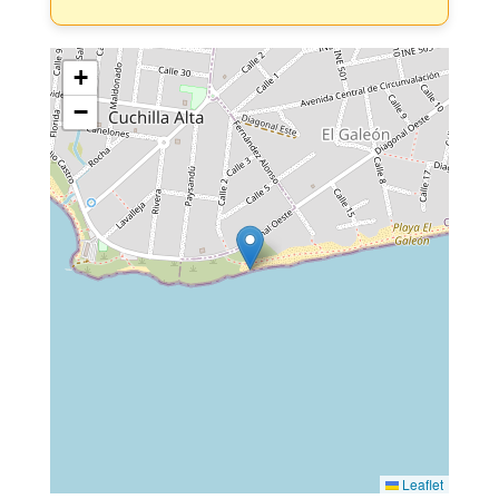
+
−
Leaflet