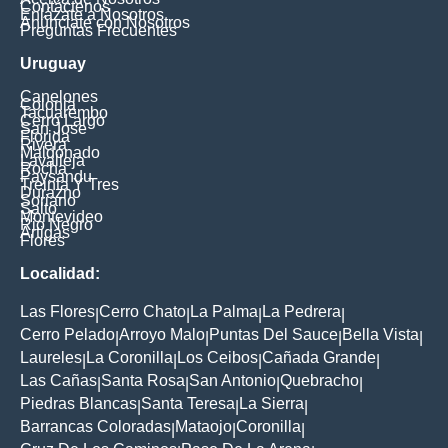
Contáctenos
Enlázate a Nosotros
Anúnciate con Nosotros
Preguntas Frecuentes
Uruguay
Canelones
Colonia
Tacuarembo
Cerro Largo
San Jose
Florida
Rivera
Maldonado
Lavalleja
Rocha
Paysandu
Treinta Y Tres
Durazno
Soriano
Salto
Montevideo
Rio Negro
Artigas
Flores
Localidad:
Las Flores
Cerro Chato
La Palma
La Pedrera
|
|
|
|
Cerro Pelado
Arroyo Malo
Puntas Del Sauce
Bella Vista
|
|
|
|
Laureles
La Coronilla
Los Ceibos
Cañada Grande
|
|
|
|
Las Cañas
Santa Rosa
San Antonio
Quebracho
|
|
|
|
Piedras Blancas
Santa Teresa
La Sierra
|
|
|
Barrancas Coloradas
Mataojo
Coronilla
|
|
|