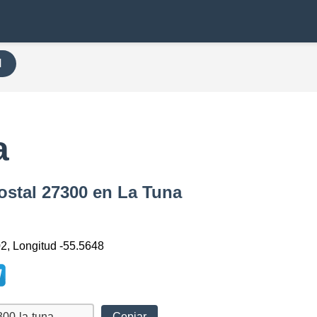
H
a
ostal 27300 en La Tuna
02, Longitud -55.5648
Copiar