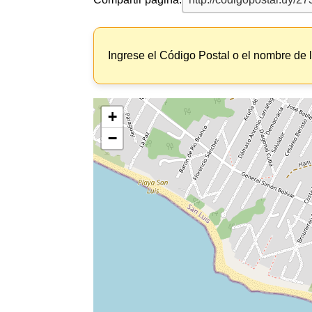
Ingrese el Código Postal o el nombre de 
+
−