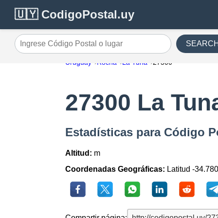
🇺🇾 CodigoPostal.uy
SEARC
Ingrese Código Postal o lugar
Uruguay
Rocha
La Tuna
27300
27300 La Tun
Estadísticas para Código P
Altitud:
m
Coordenadas Geográficas:
Latitud -34.78
Compartir página: