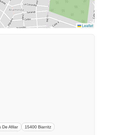
Leaflet
 De Afilar
15400 Biarritz