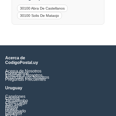
30100 Abra De Castellanos
30100 Solis De Mataojo
Acerca de
CodigoPostal.uy
Acerca de Nosotros
Contáctenos
Enlázate a Nosotros
Anúnciate con Nosotros
Preguntas Frecuentes
Uruguay
Canelones
Colonia
Tacuarembo
Cerro Largo
San Jose
Florida
Rivera
Maldonado
Lavalleja
Rocha