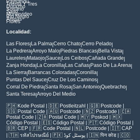
Paysandu
Treinta Y Tres
Durazno
Soriano
Salto
Montevideo
Rio Negro
Artigas
Flores
Localidad:
Las Flores
La Palma
Cerro Chato
Cerro Pelado
|
|
|
|
La Pedrera
Arroyo Malo
Piedras Blancas
Bella Vista
|
|
|
|
Laureles
Mataojo
Sauce
Los Ceibos
Cañada Grande
|
|
|
|
|
Zanja Honda
La Coronilla
Las Cañas
Paso De La Arena
|
|
|
|
La Sierra
Barrancas Coloradas
Coronilla
|
|
|
Puntas Del Sauce
Cruz De Los Caminos
|
|
Corral De Piedra
Santa Rosa
San Antonio
Quebracho
|
|
|
|
Santa Teresa
Arroyo Del Medio
|
🇵🇭
Kode Postal
| 🇩🇪
Postleitzahl
| 🇬🇧
Postcode
|
🇸🇬
Postal Code
| 🇦🇺
Postcode
| 🇳🇿
Postcode
| 🇨🇦
Postal Code
| 🇿🇦
Postal Code
| 🇲🇾
Poskod
| 🇲🇽
Código Postal
| 🇪🇸
Código Postal
| 🇵🇹
Código Postal
|
🇧🇷
CEP
| 🇫🇷
Code Postal
| 🇳🇱
Postcode
| 🇮🇹
CAP
| 🇹🇭
รหัสไปรษณีย์
| 🇵🇰
پوسٹل کوڈ
| 🇮🇳
पिन कोड
| 🇨🇴