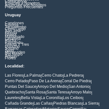
Contáctenos
Enlázate a Nosotros
Anúnciate con Nosotros
Preguntas Frecuentes
Uruguay
Canelones
Colonia
Tacuarembo
Cerro Largo
San Jose
Florida
Rivera
Maldonado
Lavalleja
Rocha
Paysandu
Treinta Y Tres
Durazno
Soriano
Salto
Montevideo
Rio Negro
Artigas
Flores
Localidad:
Las Flores
La Palma
Cerro Chato
La Pedrera
|
|
|
|
Cerro Pelado
Paso De La Arena
Corral De Piedra
|
|
|
Puntas Del Sauce
Arroyo Del Medio
San Antonio
|
|
|
Quebracho
Santa Rosa
Santa Teresa
Arroyo Malo
|
|
|
|
Laureles
Bella Vista
La Coronilla
Los Ceibos
|
|
|
|
Cañada Grande
Las Cañas
Piedras Blancas
La Sierra
|
|
|
|
Barrancas Coloradas
Mataojo
Sauce
Coronilla