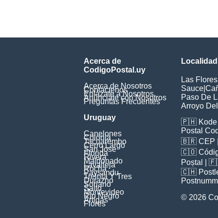
Acerca de
Localidad
CodigoPostal.uy
Las Flores
Acerca de Nosotros
Sauce
|
Ca
Contáctenos
Enlázate a Nosotros
Paso De L
Anúnciate con Nosotros
Preguntas Frecuentes
Arroyo De
Uruguay
🇵🇭
Kode 
Postal Co
Canelones
Colonia
Tacuarembo
🇧🇷
CEP
Cerro Largo
San Jose
🇨🇴
Códig
Florida
Rivera
Maldonado
Poștal
| 
Lavalleja
Rocha
🇨🇭
Postl
Paysandu
Treinta Y Tres
Durazno
Postnumm
Soriano
Salto
Montevideo
Rio Negro
© 2026 Co
Artigas
Flores