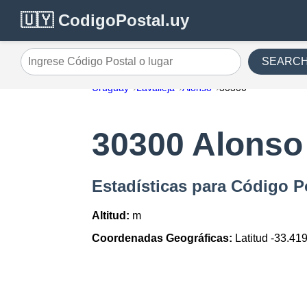
🇺🇾 CodigoPostal.uy
SEARC
Ingrese Código Postal o lugar
Uruguay
Lavalleja
Alonso
30300
30300 Alonso
Estadísticas para Código P
Altitud:
m
Coordenadas Geográficas:
Latitud -33.41