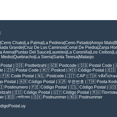
:
|
Cerro Chato
|
La Palma
|
La Pedrera
|
Cerro Pelado
|
Arroyo Malo
|
B
ñada Grande
|
Cruz De Los Caminos
|
Corral De Piedra
|
Zanja Ho
a Arena
|
Puntas Del Sauce
|
Laureles
|
La Coronilla
|
Los Ceibos
|
L
l Medio
|
Quebracho
|
La Sierra
|
Santa Teresa
|
Mataojo
Postal
| 🇩🇪
Postleitzahl
| 🇬🇧
Postcode
| 🇸🇬
Postal Code
| 
de
| 🇿🇦
Postal Code
| 🇲🇾
Poskod
| 🇲🇽
Código Postal
| 🇪🇸
| 🇫🇷
Code Postal
| 🇳🇱
Postcode
| 🇮🇹
CAP
| 🇹🇭
รหัสไปรษณ
o Postal
| 🇦🇷
Código Postal
| 🇰🇷
우편번호
| 🇹🇷
Posta Kod
🇮
Postinumero
| 🇵🇪
Código Postal
| 🇨🇱
Código Postal
| 🇺
eitzahl
| 🇪🇨
Código Postal
| 🇺🇾
Código Postal
| 🇷🇺
Почтов
er
| 🇧🇩
পোস্টকোড
| 🇩🇰
Postnummer
| 🇳🇴
Postnummer
digoPostal.uy