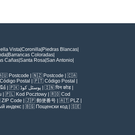
ella Vista
|
Coronilla
|
Piedras Blancas
|
nda
|
Barrancas Coloradas
|
as Cañas
|
Santa Rosa
|
San Antonio
|
🇦🇺
Postcode
| 🇳🇿
Postcode
| 🇨🇦
Código Postal
| 🇵🇹
Código Postal
|
ีย์
| 🇵🇰
پوسٹل کوڈ
| 🇮🇳
पिन कोड
|
u
| 🇵🇱
Kod Pocztowy
| 🇷🇴
Cod

ZIP Code
| 🇯🇵
郵便番号
| 🇦🇹
PLZ
|
ый индекс
| 🇧🇬
Пощенски код
| 🇸🇪