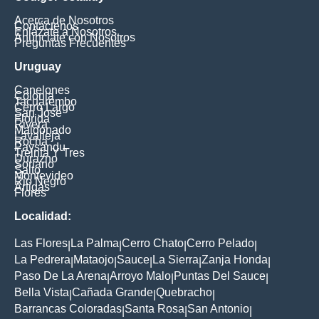
Acerca de Nosotros
Contáctenos
Enlázate a Nosotros
Anúnciate con Nosotros
Preguntas Frecuentes
Uruguay
Canelones
Colonia
Tacuarembo
Cerro Largo
San Jose
Florida
Rivera
Maldonado
Lavalleja
Rocha
Paysandu
Treinta Y Tres
Durazno
Soriano
Salto
Montevideo
Rio Negro
Artigas
Flores
Localidad:
Las Flores
La Palma
Cerro Chato
Cerro Pelado
|
|
|
|
La Pedrera
Mataojo
Sauce
La Sierra
Zanja Honda
|
|
|
|
|
Paso De La Arena
Arroyo Malo
Puntas Del Sauce
|
|
|
Bella Vista
Cañada Grande
Quebracho
|
|
|
Barrancas Coloradas
Santa Rosa
San Antonio
|
|
|