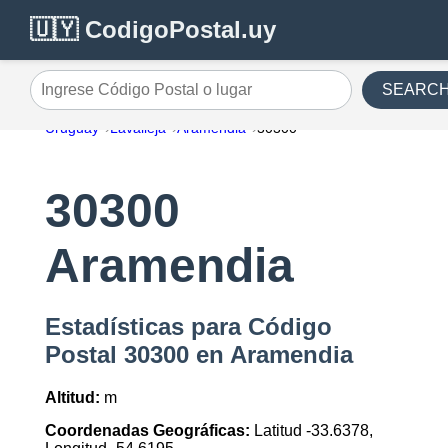
🇺🇾 CodigoPostal.uy
SEARC
Ingrese Código Postal o lugar
Uruguay
Lavalleja
Aramendia
30300
30300
Aramendia
Estadísticas para Código
Postal 30300 en Aramendia
Altitud:
m
Coordenadas Geográficas:
Latitud -33.6378,