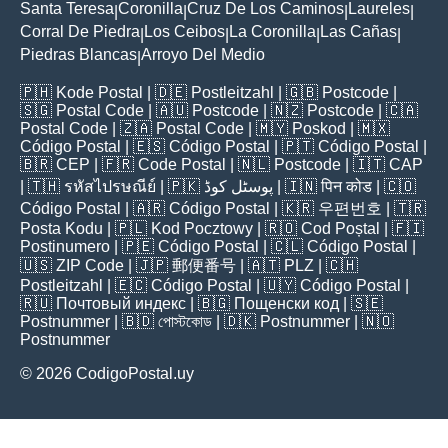
Santa Teresa
Coronilla
Cruz De Los Caminos
Laureles
|
|
|
|
Corral De Piedra
Los Ceibos
La Coronilla
Las Cañas
|
|
|
|
Piedras Blancas
Arroyo Del Medio
|
🇵🇭
Kode Postal
| 🇩🇪
Postleitzahl
| 🇬🇧
Postcode
|
🇸🇬
Postal Code
| 🇦🇺
Postcode
| 🇳🇿
Postcode
| 🇨🇦
Postal Code
| 🇿🇦
Postal Code
| 🇲🇾
Poskod
| 🇲🇽
Código Postal
| 🇪🇸
Código Postal
| 🇵🇹
Código Postal
|
🇧🇷
CEP
| 🇫🇷
Code Postal
| 🇳🇱
Postcode
| 🇮🇹
CAP
| 🇹🇭
รหัสไปรษณีย์
| 🇵🇰
پوسٹل کوڈ
| 🇮🇳
पिन कोड
| 🇨🇴
Código Postal
| 🇦🇷
Código Postal
| 🇰🇷
우편번호
| 🇹🇷
Posta Kodu
| 🇵🇱
Kod Pocztowy
| 🇷🇴
Cod Poștal
| 🇫🇮
Postinumero
| 🇵🇪
Código Postal
| 🇨🇱
Código Postal
|
🇺🇸
ZIP Code
| 🇯🇵
郵便番号
| 🇦🇹
PLZ
| 🇨🇭
Postleitzahl
| 🇪🇨
Código Postal
| 🇺🇾
Código Postal
|
🇷🇺
Почтовый индекс
| 🇧🇬
Пощенски код
| 🇸🇪
Postnummer
| 🇧🇩
পোস্টকোড
| 🇩🇰
Postnummer
| 🇳🇴
Postnummer
© 2026 CodigoPostal.uy