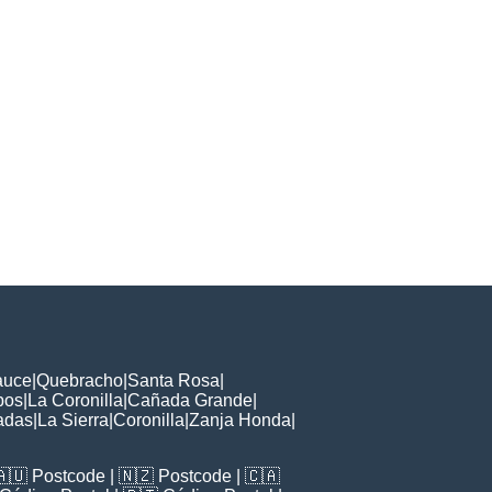
auce
|
Quebracho
|
Santa Rosa
|
bos
|
La Coronilla
|
Cañada Grande
|
adas
|
La Sierra
|
Coronilla
|
Zanja Honda
|
🇦🇺
Postcode
| 🇳🇿
Postcode
| 🇨🇦