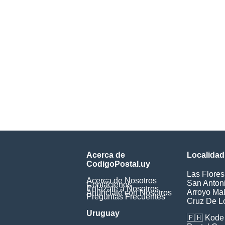
Acerca de
Localidad
CodigoPostal.uy
Las Flores
Acerca de Nosotros
San Anton
Contáctenos
Enlázate a Nosotros
Arroyo Ma
Anúnciate con Nosotros
Preguntas Frecuentes
Cruz De L
Uruguay
🇵🇭
Kode 