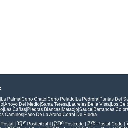
:
|
La Palma
|
Cerro Chato
|
Cerro Pelado
|
La Pedrera
|
Puntas Del S
io
|
Arroyo Del Medio
|
Santa Teresa
|
Laureles
|
Bella Vista
|
Los Cei
lo
|
Las Cañas
|
Piedras Blancas
|
Mataojo
|
Sauce
|
Barrancas Color
os Caminos
|
Paso De La Arena
|
Corral De Piedra
Postal
| 🇩🇪
Postleitzahl
| 🇬🇧
Postcode
| 🇸🇬
Postal Code
| 