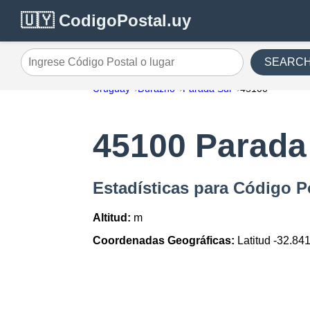
🇺🇾 CodigoPostal.uy
SEARC
Ingrese Código Postal o lugar
Uruguay
Durazno
Parada Sur
45100
45100 Parada
Estadísticas para Código P
Altitud:
m
Coordenadas Geográficas:
Latitud -32.84