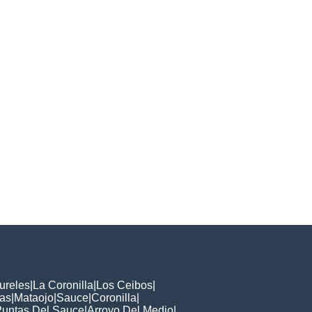
ureles
|
La Coronilla
|
Los Ceibos
|
das
|
Mataojo
|
Sauce
|
Coronilla
|
Puntas Del Sauce
|
Arroyo Del Medio
|