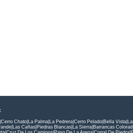
:
|
Cerro Chato
|
La Palma
|
La Pedrera
|
Cerro Pelado
|
Bella Vista
|
La
rande
|
Las Cañas
|
Piedras Blancas
|
La Sierra
|
Barrancas Colora
nda
|
Cruz De Los Caminos
|
Paso De La Arena
|
Corral De Piedra
|