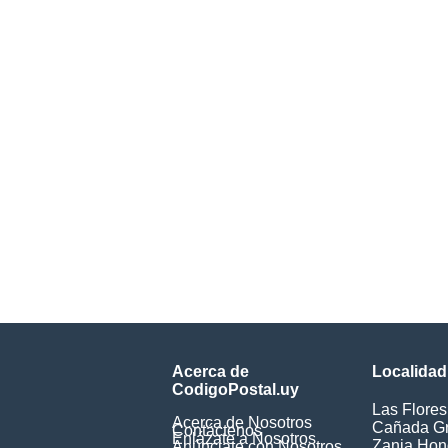
Acerca de
Localidad
CodigoPostal.uy
Las Flores
Acerca de Nosotros
Cañada G
Contáctenos
Enlázate a Nosotros
Zanja Ho
Anúnciate con Nosotros