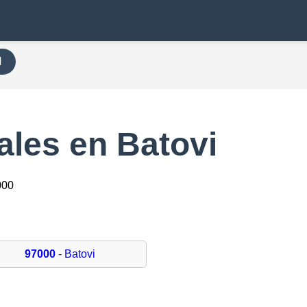
H
ales en Batovi
000
97000
- Batovi