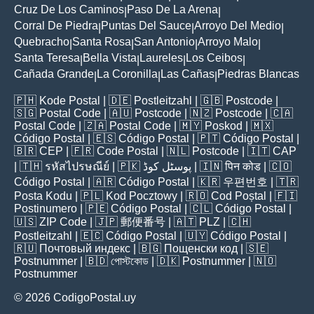
Cruz De Los Caminos
Paso De La Arena
|
|
Corral De Piedra
Puntas Del Sauce
Arroyo Del Medio
|
|
|
Quebracho
Santa Rosa
San Antonio
Arroyo Malo
|
|
|
|
Santa Teresa
Bella Vista
Laureles
Los Ceibos
|
|
|
|
Cañada Grande
La Coronilla
Las Cañas
Piedras Blancas
|
|
|
🇵🇭
Kode Postal
| 🇩🇪
Postleitzahl
| 🇬🇧
Postcode
|
🇸🇬
Postal Code
| 🇦🇺
Postcode
| 🇳🇿
Postcode
| 🇨🇦
Postal Code
| 🇿🇦
Postal Code
| 🇲🇾
Poskod
| 🇲🇽
Código Postal
| 🇪🇸
Código Postal
| 🇵🇹
Código Postal
|
🇧🇷
CEP
| 🇫🇷
Code Postal
| 🇳🇱
Postcode
| 🇮🇹
CAP
| 🇹🇭
รหัสไปรษณีย์
| 🇵🇰
پوسٹل کوڈ
| 🇮🇳
पिन कोड
| 🇨🇴
Código Postal
| 🇦🇷
Código Postal
| 🇰🇷
우편번호
| 🇹🇷
Posta Kodu
| 🇵🇱
Kod Pocztowy
| 🇷🇴
Cod Poștal
| 🇫🇮
Postinumero
| 🇵🇪
Código Postal
| 🇨🇱
Código Postal
|
🇺🇸
ZIP Code
| 🇯🇵
郵便番号
| 🇦🇹
PLZ
| 🇨🇭
Postleitzahl
| 🇪🇨
Código Postal
| 🇺🇾
Código Postal
|
🇷🇺
Почтовый индекс
| 🇧🇬
Пощенски код
| 🇸🇪
Postnummer
| 🇧🇩
পোস্টকোড
| 🇩🇰
Postnummer
| 🇳🇴
Postnummer
© 2026 CodigoPostal.uy