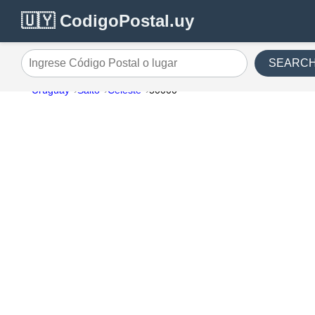
🇺🇾 CodigoPostal.uy
SEARC
Ingrese Código Postal o lugar
Uruguay
Salto
Celeste
50000