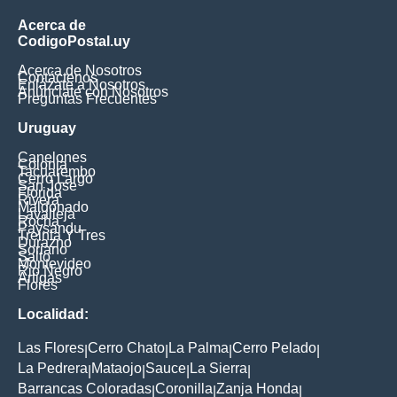
Acerca de
CodigoPostal.uy
Acerca de Nosotros
Contáctenos
Enlázate a Nosotros
Anúnciate con Nosotros
Preguntas Frecuentes
Uruguay
Canelones
Colonia
Tacuarembo
Cerro Largo
San Jose
Florida
Rivera
Maldonado
Lavalleja
Rocha
Paysandu
Treinta Y Tres
Durazno
Soriano
Salto
Montevideo
Rio Negro
Artigas
Flores
Localidad:
Las Flores
Cerro Chato
La Palma
Cerro Pelado
|
|
|
|
La Pedrera
Mataojo
Sauce
La Sierra
|
|
|
|
Barrancas Coloradas
Coronilla
Zanja Honda
|
|
|