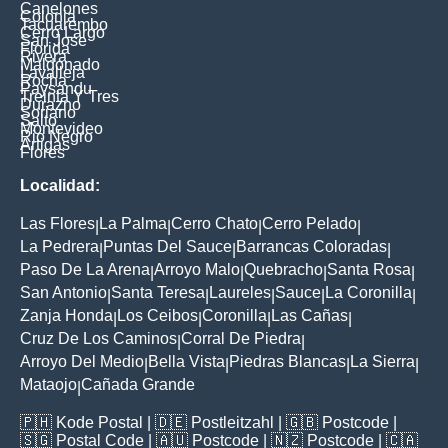
Canelones
Colonia
Tacuarembo
Cerro Largo
San Jose
Florida
Rivera
Maldonado
Lavalleja
Rocha
Paysandu
Treinta Y Tres
Durazno
Soriano
Salto
Montevideo
Rio Negro
Artigas
Flores
Localidad:
Las Flores
La Palma
Cerro Chato
Cerro Pelado
|
|
|
|
La Pedrera
Puntas Del Sauce
Barrancas Coloradas
|
|
|
Paso De La Arena
Arroyo Malo
Quebracho
Santa Rosa
|
|
|
|
San Antonio
Santa Teresa
Laureles
Sauce
La Coronilla
|
|
|
|
|
Zanja Honda
Los Ceibos
Coronilla
Las Cañas
|
|
|
|
Cruz De Los Caminos
Corral De Piedra
|
|
Arroyo Del Medio
Bella Vista
Piedras Blancas
La Sierra
|
|
|
|
Mataojo
Cañada Grande
|
🇵🇭
Kode Postal
| 🇩🇪
Postleitzahl
| 🇬🇧
Postcode
|
🇸🇬
Postal Code
| 🇦🇺
Postcode
| 🇳🇿
Postcode
| 🇨🇦