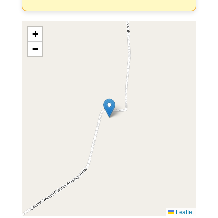
+
−
Leaflet