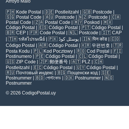
Arroyo Malo
🇵🇭
Kode Postal
| 🇩🇪
Postleitzahl
| 🇬🇧
Postcode
|
🇸🇬
Postal Code
| 🇦🇺
Postcode
| 🇳🇿
Postcode
| 🇨🇦
Postal Code
| 🇿🇦
Postal Code
| 🇲🇾
Poskod
| 🇲🇽
Código Postal
| 🇪🇸
Código Postal
| 🇵🇹
Código Postal
|
🇧🇷
CEP
| 🇫🇷
Code Postal
| 🇳🇱
Postcode
| 🇮🇹
CAP
| 🇹🇭
รหัสไปรษณีย์
| 🇵🇰
پوسٹل کوڈ
| 🇮🇳
पिन कोड
| 🇨🇴
Código Postal
| 🇦🇷
Código Postal
| 🇰🇷
우편번호
| 🇹🇷
Posta Kodu
| 🇵🇱
Kod Pocztowy
| 🇷🇴
Cod Poștal
| 🇫🇮
Postinumero
| 🇵🇪
Código Postal
| 🇨🇱
Código Postal
|
🇺🇸
ZIP Code
| 🇯🇵
郵便番号
| 🇦🇹
PLZ
| 🇨🇭
Postleitzahl
| 🇪🇨
Código Postal
| 🇺🇾
Código Postal
|
🇷🇺
Почтовый индекс
| 🇧🇬
Пощенски код
| 🇸🇪
Postnummer
| 🇧🇩
পোস্টকোড
| 🇩🇰
Postnummer
| 🇳🇴
Postnummer
© 2026 CodigoPostal.uy