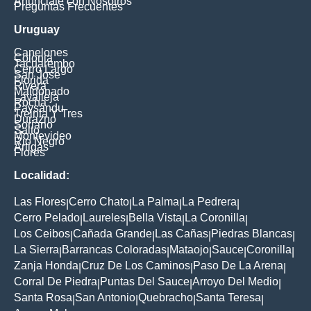
Anúnciate con Nosotros
Preguntas Frecuentes
Uruguay
Canelones
Colonia
Tacuarembo
Cerro Largo
San Jose
Florida
Rivera
Maldonado
Lavalleja
Rocha
Paysandu
Treinta Y Tres
Durazno
Soriano
Salto
Montevideo
Rio Negro
Artigas
Flores
Localidad:
Las Flores
Cerro Chato
La Palma
La Pedrera
|
|
|
|
Cerro Pelado
Laureles
Bella Vista
La Coronilla
|
|
|
|
Los Ceibos
Cañada Grande
Las Cañas
Piedras Blancas
|
|
|
|
La Sierra
Barrancas Coloradas
Mataojo
Sauce
Coronilla
|
|
|
|
|
Zanja Honda
Cruz De Los Caminos
Paso De La Arena
|
|
|
Corral De Piedra
Puntas Del Sauce
Arroyo Del Medio
|
|
|
Santa Rosa
San Antonio
Quebracho
Santa Teresa
|
|
|
|