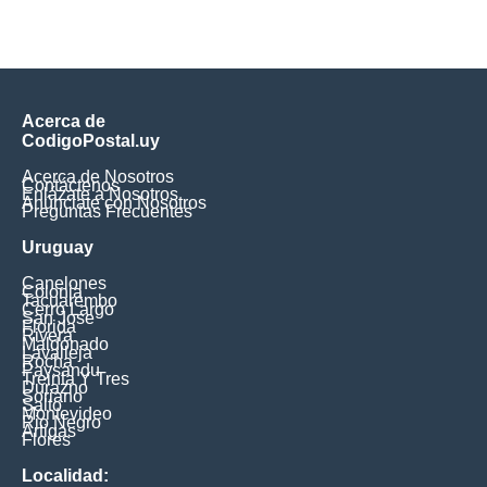
Acerca de
CodigoPostal.uy
Acerca de Nosotros
Contáctenos
Enlázate a Nosotros
Anúnciate con Nosotros
Preguntas Frecuentes
Uruguay
Canelones
Colonia
Tacuarembo
Cerro Largo
San Jose
Florida
Rivera
Maldonado
Lavalleja
Rocha
Paysandu
Treinta Y Tres
Durazno
Soriano
Salto
Montevideo
Rio Negro
Artigas
Flores
Localidad: