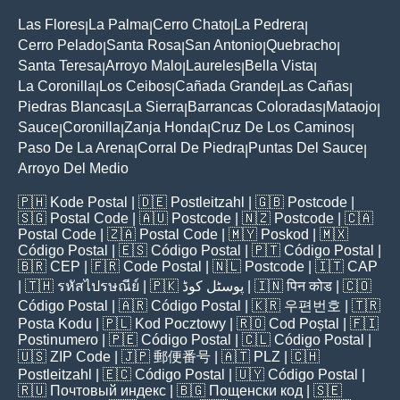
Las Flores
La Palma
Cerro Chato
La Pedrera
|
|
|
|
Cerro Pelado
Santa Rosa
San Antonio
Quebracho
|
|
|
|
Santa Teresa
Arroyo Malo
Laureles
Bella Vista
|
|
|
|
La Coronilla
Los Ceibos
Cañada Grande
Las Cañas
|
|
|
|
Piedras Blancas
La Sierra
Barrancas Coloradas
Mataojo
|
|
|
|
Sauce
Coronilla
Zanja Honda
Cruz De Los Caminos
|
|
|
|
Paso De La Arena
Corral De Piedra
Puntas Del Sauce
|
|
|
Arroyo Del Medio
🇵🇭
Kode Postal
| 🇩🇪
Postleitzahl
| 🇬🇧
Postcode
|
🇸🇬
Postal Code
| 🇦🇺
Postcode
| 🇳🇿
Postcode
| 🇨🇦
Postal Code
| 🇿🇦
Postal Code
| 🇲🇾
Poskod
| 🇲🇽
Código Postal
| 🇪🇸
Código Postal
| 🇵🇹
Código Postal
|
🇧🇷
CEP
| 🇫🇷
Code Postal
| 🇳🇱
Postcode
| 🇮🇹
CAP
| 🇹🇭
รหัสไปรษณีย์
| 🇵🇰
پوسٹل کوڈ
| 🇮🇳
पिन कोड
| 🇨🇴
Código Postal
| 🇦🇷
Código Postal
| 🇰🇷
우편번호
| 🇹🇷
Posta Kodu
| 🇵🇱
Kod Pocztowy
| 🇷🇴
Cod Poștal
| 🇫🇮
Postinumero
| 🇵🇪
Código Postal
| 🇨🇱
Código Postal
|
🇺🇸
ZIP Code
| 🇯🇵
郵便番号
| 🇦🇹
PLZ
| 🇨🇭
Postleitzahl
| 🇪🇨
Código Postal
| 🇺🇾
Código Postal
|
🇷🇺
Почтовый индекс
| 🇧🇬
Пощенски код
| 🇸🇪