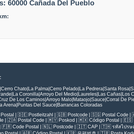
s: 60000 Cañada Del Pueblo
 km:
:
|
Cerro Chato
|
La Palma
|
Cerro Pelado
|
La Pedrera
|
Santa Rosa
|
S
rande
|
La Coronilla
|
Arroyo Del Medio
|
Laureles
|
Las Cañas
|
Los 
Cruz De Los Caminos
|
Arroyo Malo
|
Mataojo
|
Sauce
|
Corral De Pi
a Arena
|
Puntas Del Sauce
|
Barrancas Coloradas
Postal
| 🇩🇪
Postleitzahl
| 🇬🇧
Postcode
| 🇸🇬
Postal Code
| 
de
| 🇿🇦
Postal Code
| 🇲🇾
Poskod
| 🇲🇽
Código Postal
| 🇪🇸
| 🇫🇷
Code Postal
| 🇳🇱
Postcode
| 🇮🇹
CAP
| 🇹🇭
รหัสไปรษณ
o Postal
| 🇦🇷
Código Postal
| 🇰🇷
우편번호
| 🇹🇷
Posta Kod