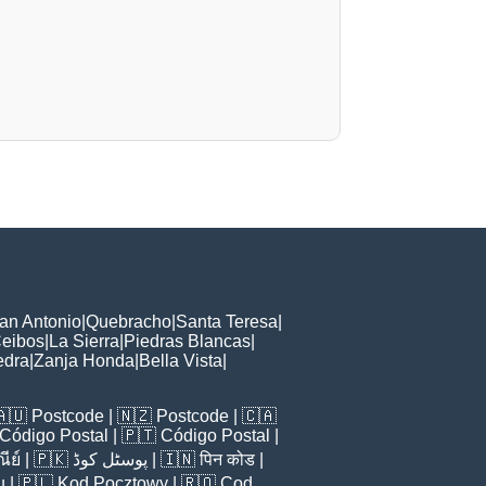
an Antonio
|
Quebracho
|
Santa Teresa
|
Ceibos
|
La Sierra
|
Piedras Blancas
|
edra
|
Zanja Honda
|
Bella Vista
|
🇦🇺
Postcode
| 🇳🇿
Postcode
| 🇨🇦
Código Postal
| 🇵🇹
Código Postal
|
ีย์
| 🇵🇰
پوسٹل کوڈ
| 🇮🇳
पिन कोड
|
u
| 🇵🇱
Kod Pocztowy
| 🇷🇴
Cod