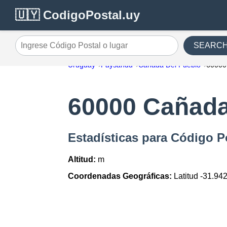
🇺🇾 CodigoPostal.uy
SEARC
Ingrese Código Postal o lugar
Uruguay
Paysandu
Cañada Del Pueblo
60000
60000 Cañada
Estadísticas para Código P
Altitud:
m
Coordenadas Geográficas:
Latitud -31.94