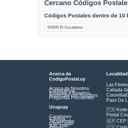
Cercano Códigos Postale
Códigos Postales dentro de 10
60000 El Eucaliptus
Acerca de
Localidad
CodigoPostal.uy
Las Flores
Acerca de Nosotros
Cañada G
Contáctenos
Enlázate a Nosotros
Coronilla
|
Anúnciate con Nosotros
Preguntas Frecuentes
Paso De L
Uruguay
🇵🇭
Kode 
Postal Co
Canelones
Colonia
Tacuarembo
🇧🇷
CEP
Cerro Largo
San Jose
🇨🇴
Códig
Florida