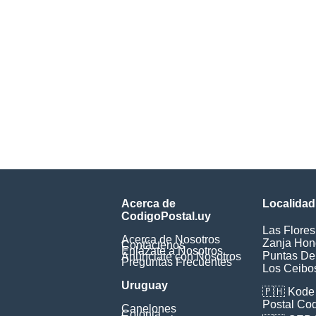
Acerca de
Localidad
CodigoPostal.uy
Las Flores
Acerca de Nosotros
Zanja Ho
Contáctenos
Enlázate a Nosotros
Puntas De
Anúnciate con Nosotros
Preguntas Frecuentes
Los Ceibo
Uruguay
🇵🇭
Kode 
Postal Co
Canelones
Colonia