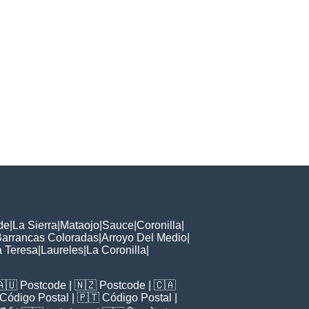
de
|
La Sierra
|
Mataojo
|
Sauce
|
Coronilla
|
arrancas Coloradas
|
Arroyo Del Medio
|
a Teresa
|
Laureles
|
La Coronilla
|
🇦🇺
Postcode
| 🇳🇿
Postcode
| 🇨🇦
Código Postal
| 🇵🇹
Código Postal
|