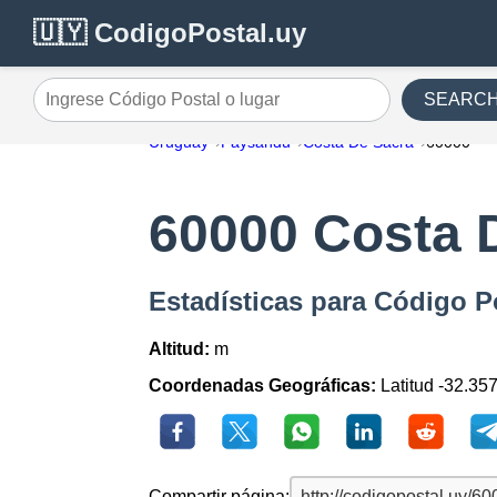
🇺🇾 CodigoPostal.uy
SEARC
Ingrese Código Postal o lugar
Uruguay
Paysandu
Costa De Sacra
60000
60000 Costa 
Estadísticas para Código P
Altitud:
m
Coordenadas Geográficas:
Latitud -32.35
Compartir página: