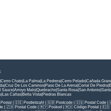
:
|
Cerro Chato
|
La Palma
|
La Pedrera
|
Cerro Pelado
|
Cañada Gran
nda
|
Cruz De Los Caminos
|
Paso De La Arena
|
Corral De Piedra
|
B
l Sauce
|
Arroyo Malo
|
Quebracho
|
Santa Rosa
|
San Antonio
|
Sant
s
|
Las Cañas
|
Bella Vista
|
Piedras Blancas
Postal
| 🇩🇪
Postleitzahl
| 🇬🇧
Postcode
| 🇸🇬
Postal Code
| 
de
| 🇿🇦
Postal Code
| 🇲🇾
Poskod
| 🇲🇽
Código Postal
| 🇪🇸