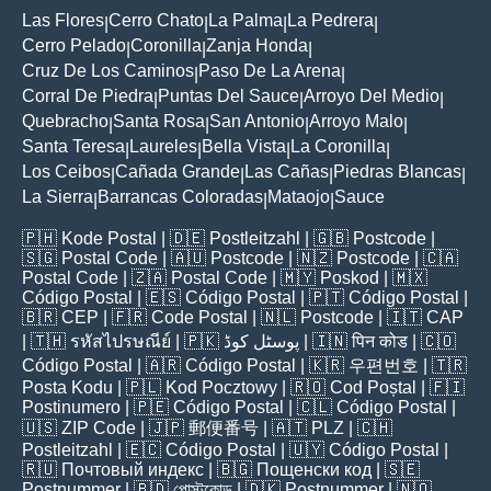
Las Flores
Cerro Chato
La Palma
La Pedrera
|
|
|
|
Cerro Pelado
Coronilla
Zanja Honda
|
|
|
Cruz De Los Caminos
Paso De La Arena
|
|
Corral De Piedra
Puntas Del Sauce
Arroyo Del Medio
|
|
|
Quebracho
Santa Rosa
San Antonio
Arroyo Malo
|
|
|
|
Santa Teresa
Laureles
Bella Vista
La Coronilla
|
|
|
|
Los Ceibos
Cañada Grande
Las Cañas
Piedras Blancas
|
|
|
|
La Sierra
Barrancas Coloradas
Mataojo
Sauce
|
|
|
🇵🇭
Kode Postal
| 🇩🇪
Postleitzahl
| 🇬🇧
Postcode
|
🇸🇬
Postal Code
| 🇦🇺
Postcode
| 🇳🇿
Postcode
| 🇨🇦
Postal Code
| 🇿🇦
Postal Code
| 🇲🇾
Poskod
| 🇲🇽
Código Postal
| 🇪🇸
Código Postal
| 🇵🇹
Código Postal
|
🇧🇷
CEP
| 🇫🇷
Code Postal
| 🇳🇱
Postcode
| 🇮🇹
CAP
| 🇹🇭
รหัสไปรษณีย์
| 🇵🇰
پوسٹل کوڈ
| 🇮🇳
पिन कोड
| 🇨🇴
Código Postal
| 🇦🇷
Código Postal
| 🇰🇷
우편번호
| 🇹🇷
Posta Kodu
| 🇵🇱
Kod Pocztowy
| 🇷🇴
Cod Poștal
| 🇫🇮
Postinumero
| 🇵🇪
Código Postal
| 🇨🇱
Código Postal
|
🇺🇸
ZIP Code
| 🇯🇵
郵便番号
| 🇦🇹
PLZ
| 🇨🇭
Postleitzahl
| 🇪🇨
Código Postal
| 🇺🇾
Código Postal
|
🇷🇺
Почтовый индекс
| 🇧🇬
Пощенски код
| 🇸🇪
Postnummer
| 🇧🇩
পোস্টকোড
| 🇩🇰
Postnummer
| 🇳🇴