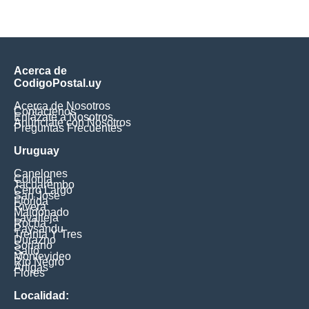
Acerca de
CodigoPostal.uy
Acerca de Nosotros
Contáctenos
Enlázate a Nosotros
Anúnciate con Nosotros
Preguntas Frecuentes
Uruguay
Canelones
Colonia
Tacuarembo
Cerro Largo
San Jose
Florida
Rivera
Maldonado
Lavalleja
Rocha
Paysandu
Treinta Y Tres
Durazno
Soriano
Salto
Montevideo
Rio Negro
Artigas
Flores
Localidad: