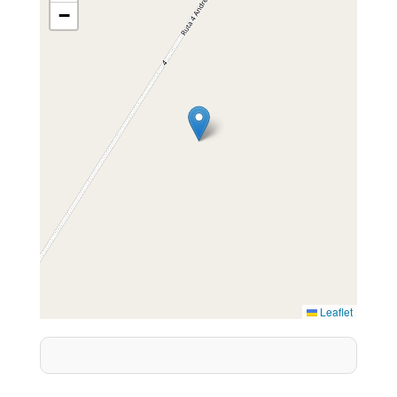
−
Leaflet