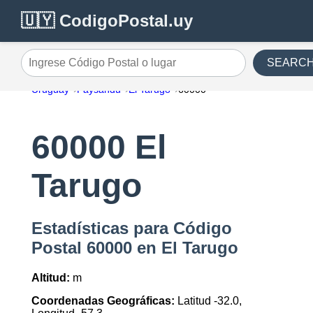
🇺🇾 CodigoPostal.uy
SEARC
Ingrese Código Postal o lugar
Uruguay
Paysandu
El Tarugo
60000
60000 El
Tarugo
Estadísticas para Código
Postal 60000 en El Tarugo
Altitud:
m
Coordenadas Geográficas:
Latitud -32.0,