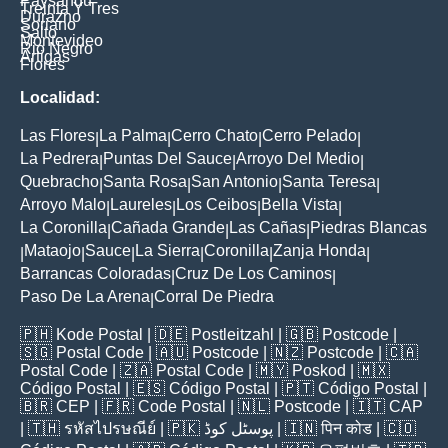
Paysandu
Treinta Y Tres
Durazno
Soriano
Salto
Montevideo
Rio Negro
Artigas
Flores
Localidad:
Las Flores
La Palma
Cerro Chato
Cerro Pelado
|
|
|
|
La Pedrera
Puntas Del Sauce
Arroyo Del Medio
|
|
|
Quebracho
Santa Rosa
San Antonio
Santa Teresa
|
|
|
|
Arroyo Malo
Laureles
Los Ceibos
Bella Vista
|
|
|
|
La Coronilla
Cañada Grande
Las Cañas
Piedras Blancas
|
|
|
Mataojo
Sauce
La Sierra
Coronilla
Zanja Honda
|
|
|
|
|
|
Barrancas Coloradas
Cruz De Los Caminos
|
|
Paso De La Arena
Corral De Piedra
|
🇵🇭
Kode Postal
| 🇩🇪
Postleitzahl
| 🇬🇧
Postcode
|
🇸🇬
Postal Code
| 🇦🇺
Postcode
| 🇳🇿
Postcode
| 🇨🇦
Postal Code
| 🇿🇦
Postal Code
| 🇲🇾
Poskod
| 🇲🇽
Código Postal
| 🇪🇸
Código Postal
| 🇵🇹
Código Postal
|
🇧🇷
CEP
| 🇫🇷
Code Postal
| 🇳🇱
Postcode
| 🇮🇹
CAP
| 🇹🇭
รหัสไปรษณีย์
| 🇵🇰
پوسٹل کوڈ
| 🇮🇳
पिन कोड
| 🇨🇴