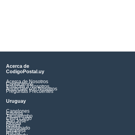
Acerca de
CodigoPostal.uy
Acerca de Nosotros
Contáctenos
Enlázate a Nosotros
Anúnciate con Nosotros
Preguntas Frecuentes
Uruguay
Canelones
Colonia
Tacuarembo
Cerro Largo
San Jose
Florida
Rivera
Maldonado
Lavalleja
Rocha