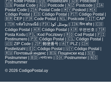
🇵🇭
Kode Postal
| 🇩🇪
Postleitzahl
| 🇬🇧
Postcode
|
🇸🇬
Postal Code
| 🇦🇺
Postcode
| 🇳🇿
Postcode
| 🇨🇦
Postal Code
| 🇿🇦
Postal Code
| 🇲🇾
Poskod
| 🇲🇽
Código Postal
| 🇪🇸
Código Postal
| 🇵🇹
Código Postal
|
🇧🇷
CEP
| 🇫🇷
Code Postal
| 🇳🇱
Postcode
| 🇮🇹
CAP
| 🇹🇭
รหัสไปรษณีย์
| 🇵🇰
پوسٹل کوڈ
| 🇮🇳
पिन कोड
| 🇨🇴
Código Postal
| 🇦🇷
Código Postal
| 🇰🇷
우편번호
| 🇹🇷
Posta Kodu
| 🇵🇱
Kod Pocztowy
| 🇷🇴
Cod Poștal
| 🇫🇮
Postinumero
| 🇵🇪
Código Postal
| 🇨🇱
Código Postal
|
🇺🇸
ZIP Code
| 🇯🇵
郵便番号
| 🇦🇹
PLZ
| 🇨🇭
Postleitzahl
| 🇪🇨
Código Postal
| 🇺🇾
Código Postal
|
🇷🇺
Почтовый индекс
| 🇧🇬
Пощенски код
| 🇸🇪
Postnummer
| 🇧🇩
পোস্টকোড
| 🇩🇰
Postnummer
| 🇳🇴
Postnummer
© 2026 CodigoPostal.uy