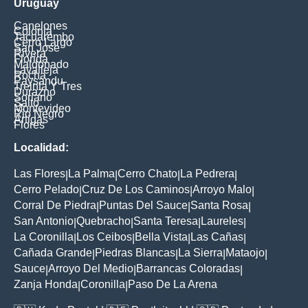
Uruguay
Canelones
Colonia
Tacuarembo
Cerro Largo
San Jose
Rivera
Florida
Maldonado
Lavalleja
Rocha
Paysandu
Treinta Y Tres
Durazno
Soriano
Salto
Montevideo
Rio Negro
Artigas
Flores
Localidad:
Las Flores
La Palma
Cerro Chato
La Pedrera
|
|
|
|
Cerro Pelado
Cruz De Los Caminos
Arroyo Malo
|
|
|
Corral De Piedra
Puntas Del Sauce
Santa Rosa
|
|
|
San Antonio
Quebracho
Santa Teresa
Laureles
|
|
|
|
La Coronilla
Los Ceibos
Bella Vista
Las Cañas
|
|
|
|
Cañada Grande
Piedras Blancas
La Sierra
Mataojo
|
|
|
|
Sauce
Arroyo Del Medio
Barrancas Coloradas
|
|
|
Zanja Honda
Coronilla
Paso De La Arena
|
|