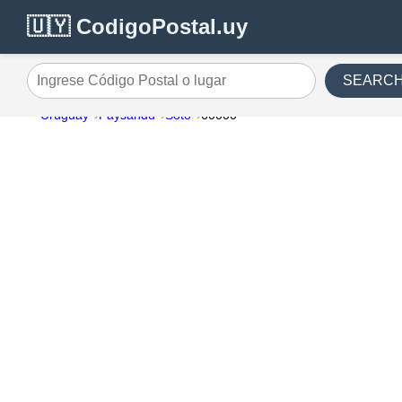
🇺🇾 CodigoPostal.uy
SEARC
Ingrese Código Postal o lugar
Uruguay
Paysandu
Soto
60000