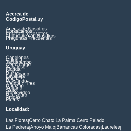
Acerca de
CodigoPostal.uy
Acerca de Nosotros
Contáctenos
Enlázate a Nosotros
Anúnciate con Nosotros
Preguntas Frecuentes
Uruguay
Canelones
Colonia
Tacuarembo
Cerro Largo
San Jose
Florida
Rivera
Maldonado
Lavalleja
Rocha
Paysandu
Treinta Y Tres
Durazno
Soriano
Salto
Montevideo
Rio Negro
Artigas
Flores
Localidad:
Las Flores
Cerro Chato
La Palma
Cerro Pelado
|
|
|
|
La Pedrera
Arroyo Malo
Barrancas Coloradas
Laureles
|
|
|
|