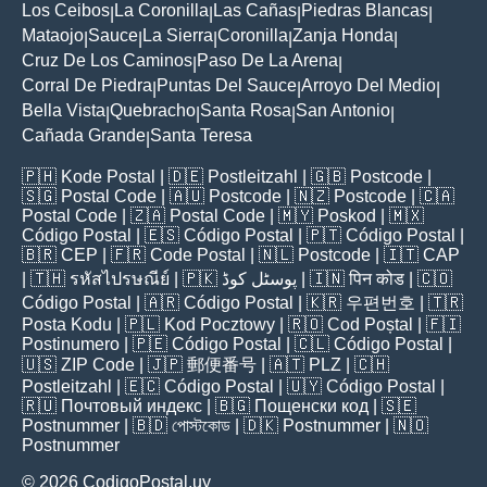
Los Ceibos
La Coronilla
Las Cañas
Piedras Blancas
|
|
|
|
Mataojo
Sauce
La Sierra
Coronilla
Zanja Honda
|
|
|
|
|
Cruz De Los Caminos
Paso De La Arena
|
|
Corral De Piedra
Puntas Del Sauce
Arroyo Del Medio
|
|
|
Bella Vista
Quebracho
Santa Rosa
San Antonio
|
|
|
|
Cañada Grande
Santa Teresa
|
🇵🇭
Kode Postal
| 🇩🇪
Postleitzahl
| 🇬🇧
Postcode
|
🇸🇬
Postal Code
| 🇦🇺
Postcode
| 🇳🇿
Postcode
| 🇨🇦
Postal Code
| 🇿🇦
Postal Code
| 🇲🇾
Poskod
| 🇲🇽
Código Postal
| 🇪🇸
Código Postal
| 🇵🇹
Código Postal
|
🇧🇷
CEP
| 🇫🇷
Code Postal
| 🇳🇱
Postcode
| 🇮🇹
CAP
| 🇹🇭
รหัสไปรษณีย์
| 🇵🇰
پوسٹل کوڈ
| 🇮🇳
पिन कोड
| 🇨🇴
Código Postal
| 🇦🇷
Código Postal
| 🇰🇷
우편번호
| 🇹🇷
Posta Kodu
| 🇵🇱
Kod Pocztowy
| 🇷🇴
Cod Poștal
| 🇫🇮
Postinumero
| 🇵🇪
Código Postal
| 🇨🇱
Código Postal
|
🇺🇸
ZIP Code
| 🇯🇵
郵便番号
| 🇦🇹
PLZ
| 🇨🇭
Postleitzahl
| 🇪🇨
Código Postal
| 🇺🇾
Código Postal
|
🇷🇺
Почтовый индекс
| 🇧🇬
Пощенски код
| 🇸🇪
Postnummer
| 🇧🇩
পোস্টকোড
| 🇩🇰
Postnummer
| 🇳🇴
Postnummer
© 2026 CodigoPostal.uy