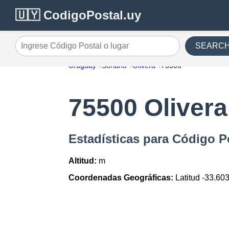
🇺🇾 CodigoPostal.uy
SEARC
Ingrese Código Postal o lugar
Uruguay
Soriano
Olivera
75500
75500 Olivera
Estadísticas para Código P
Altitud:
m
Coordenadas Geográficas:
Latitud -33.60