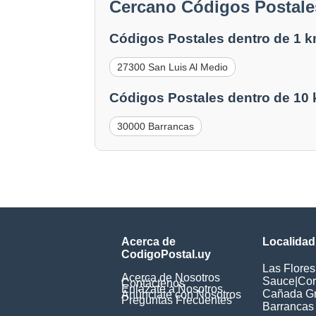
Cercano Códigos Postales
Códigos Postales dentro de 1 k
27300 San Luis Al Medio
Códigos Postales dentro de 10
30000 Barrancas
Acerca de
Localidad
CodigoPostal.uy
Las Flores
Acerca de Nosotros
Sauce
|
Cor
Contáctenos
Enlázate a Nosotros
Cañada G
Anúnciate con Nosotros
Preguntas Frecuentes
Barrancas