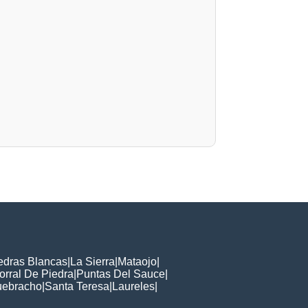
edras Blancas
|
La Sierra
|
Mataojo
|
orral De Piedra
|
Puntas Del Sauce
|
ebracho
|
Santa Teresa
|
Laureles
|