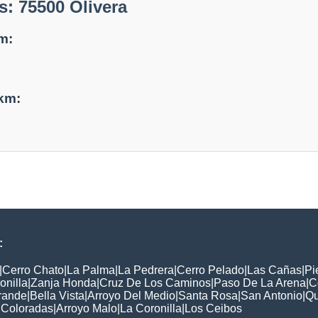
: 75500 Olivera
m:
 km:
:
|
Cerro Chato
|
La Palma
|
La Pedrera
|
Cerro Pelado
|
Las Cañas
|
Pi
onilla
|
Zanja Honda
|
Cruz De Los Caminos
|
Paso De La Arena
|
C
rande
|
Bella Vista
|
Arroyo Del Medio
|
Santa Rosa
|
San Antonio
|
Qu
 Coloradas
|
Arroyo Malo
|
La Coronilla
|
Los Ceibos