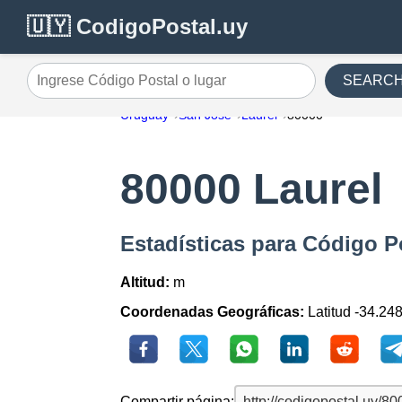
🇺🇾 CodigoPostal.uy
SEARC
Ingrese Código Postal o lugar
Uruguay
San Jose
Laurel
80000
80000 Laurel
Estadísticas para Código P
Altitud:
m
Coordenadas Geográficas:
Latitud -34.24
Compartir página: