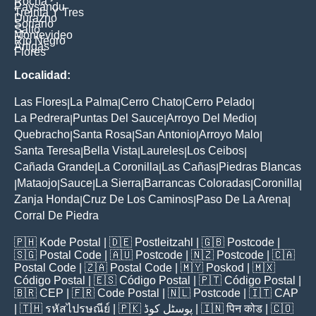
Rocha
Paysandu
Treinta Y Tres
Durazno
Soriano
Salto
Montevideo
Rio Negro
Artigas
Flores
Localidad:
Las Flores
La Palma
Cerro Chato
Cerro Pelado
|
|
|
|
La Pedrera
Puntas Del Sauce
Arroyo Del Medio
|
|
|
Quebracho
Santa Rosa
San Antonio
Arroyo Malo
|
|
|
|
Santa Teresa
Bella Vista
Laureles
Los Ceibos
|
|
|
|
Cañada Grande
La Coronilla
Las Cañas
Piedras Blancas
|
|
|
Mataojo
Sauce
La Sierra
Barrancas Coloradas
Coronilla
|
|
|
|
|
|
Zanja Honda
Cruz De Los Caminos
Paso De La Arena
|
|
|
Corral De Piedra
🇵🇭
Kode Postal
| 🇩🇪
Postleitzahl
| 🇬🇧
Postcode
|
🇸🇬
Postal Code
| 🇦🇺
Postcode
| 🇳🇿
Postcode
| 🇨🇦
Postal Code
| 🇿🇦
Postal Code
| 🇲🇾
Poskod
| 🇲🇽
Código Postal
| 🇪🇸
Código Postal
| 🇵🇹
Código Postal
|
🇧🇷
CEP
| 🇫🇷
Code Postal
| 🇳🇱
Postcode
| 🇮🇹
CAP
| 🇹🇭
รหัสไปรษณีย์
| 🇵🇰
پوسٹل کوڈ
| 🇮🇳
पिन कोड
| 🇨🇴