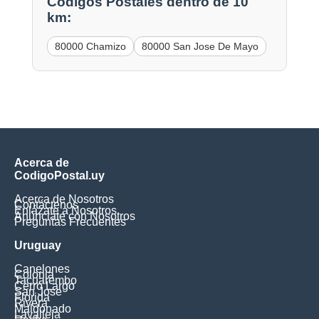
Códigos Postales dentro de 10
km:
80000 Chamizo
80000 San Jose De Mayo
Acerca de
CodigoPostal.uy
Acerca de Nosotros
Contáctenos
Enlázate a Nosotros
Anúnciate con Nosotros
Preguntas Frecuentes
Uruguay
Canelones
Colonia
Tacuarembo
Cerro Largo
San Jose
Florida
Rivera
Maldonado
Lavalleja