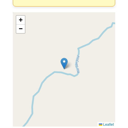
+
−
Leaflet