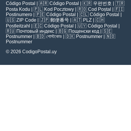
Código Postal
| 🇦🇷
Código Postal
| 🇰🇷
우편번호
| 🇹🇷
Posta Kodu
| 🇵🇱
Kod Pocztowy
| 🇷🇴
Cod Poștal
| 🇫🇮
Postinumero
| 🇵🇪
Código Postal
| 🇨🇱
Código Postal
|
🇺🇸
ZIP Code
| 🇯🇵
郵便番号
| 🇦🇹
PLZ
| 🇨🇭
Postleitzahl
| 🇪🇨
Código Postal
| 🇺🇾
Código Postal
|
🇷🇺
Почтовый индекс
| 🇧🇬
Пощенски код
| 🇸🇪
Postnummer
| 🇧🇩
পোস্টকোড
| 🇩🇰
Postnummer
| 🇳🇴
Postnummer
© 2026 CodigoPostal.uy