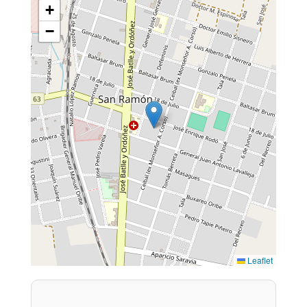
+
−
Leaflet