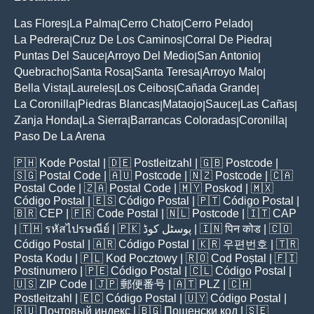
Las Flores
La Palma
Cerro Chato
Cerro Pelado
|
|
|
|
La Pedrera
Cruz De Los Caminos
Corral De Piedra
|
|
|
Puntas Del Sauce
Arroyo Del Medio
San Antonio
|
|
|
Quebracho
Santa Rosa
Santa Teresa
Arroyo Malo
|
|
|
|
Bella Vista
Laureles
Los Ceibos
Cañada Grande
|
|
|
|
La Coronilla
Piedras Blancas
Mataojo
Sauce
Las Cañas
|
|
|
|
|
Zanja Honda
La Sierra
Barrancas Coloradas
Coronilla
|
|
|
|
Paso De La Arena
🇵🇭
Kode Postal
| 🇩🇪
Postleitzahl
| 🇬🇧
Postcode
|
🇸🇬
Postal Code
| 🇦🇺
Postcode
| 🇳🇿
Postcode
| 🇨🇦
Postal Code
| 🇿🇦
Postal Code
| 🇲🇾
Poskod
| 🇲🇽
Código Postal
| 🇪🇸
Código Postal
| 🇵🇹
Código Postal
|
🇧🇷
CEP
| 🇫🇷
Code Postal
| 🇳🇱
Postcode
| 🇮🇹
CAP
| 🇹🇭
รหัสไปรษณีย์
| 🇵🇰
پوسٹل کوڈ
| 🇮🇳
पिन कोड
| 🇨🇴
Código Postal
| 🇦🇷
Código Postal
| 🇰🇷
우편번호
| 🇹🇷
Posta Kodu
| 🇵🇱
Kod Pocztowy
| 🇷🇴
Cod Poștal
| 🇫🇮
Postinumero
| 🇵🇪
Código Postal
| 🇨🇱
Código Postal
|
🇺🇸
ZIP Code
| 🇯🇵
郵便番号
| 🇦🇹
PLZ
| 🇨🇭
Postleitzahl
| 🇪🇨
Código Postal
| 🇺🇾
Código Postal
|
🇷🇺
Почтовый индекс
| 🇧🇬
Пощенски код
| 🇸🇪