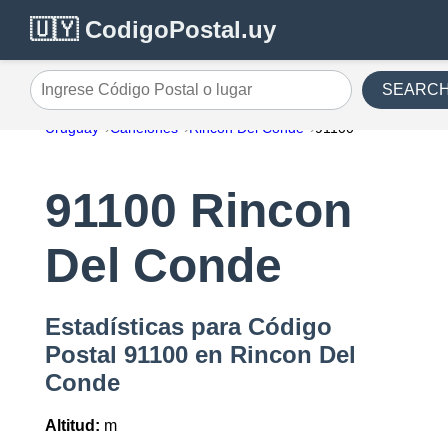
🇺🇾 CodigoPostal.uy
SEARC
Ingrese Código Postal o lugar
Uruguay
Canelones
Rincon Del Conde
91100
91100 Rincon
Del Conde
Estadísticas para Código
Postal 91100 en Rincon Del
Conde
Altitud:
m