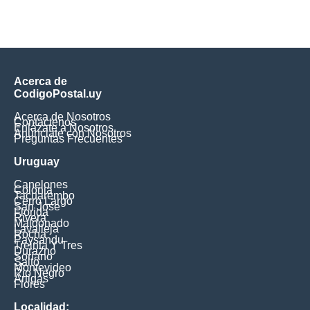
Acerca de
CodigoPostal.uy
Acerca de Nosotros
Contáctenos
Enlázate a Nosotros
Anúnciate con Nosotros
Preguntas Frecuentes
Uruguay
Canelones
Colonia
Tacuarembo
Cerro Largo
San Jose
Florida
Rivera
Maldonado
Lavalleja
Rocha
Paysandu
Treinta Y Tres
Durazno
Soriano
Salto
Montevideo
Rio Negro
Artigas
Flores
Localidad: