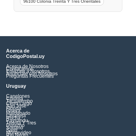
96100 Colonia Treinta Y Tres Orientales
Acerca de
CodigoPostal.uy
Acerca de Nosotros
Contáctenos
Enlázate a Nosotros
Anúnciate con Nosotros
Preguntas Frecuentes
Uruguay
Canelones
Colonia
Tacuarembo
Cerro Largo
San Jose
Florida
Rivera
Maldonado
Lavalleja
Rocha
Paysandu
Treinta Y Tres
Durazno
Soriano
Salto
Montevideo
Rio Negro