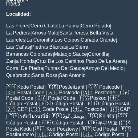
Artigas
Flores
Localidad:
Las Flores
Cerro Chato
La Palma
Cerro Pelado
|
|
|
|
La Pedrera
Arroyo Malo
Santa Teresa
Bella Vista
|
|
|
|
Laureles
La Coronilla
Los Ceibos
Cañada Grande
|
|
|
|
Las Cañas
Piedras Blancas
La Sierra
|
|
|
Barrancas Coloradas
Mataojo
Sauce
Coronilla
|
|
|
|
Zanja Honda
Cruz De Los Caminos
Paso De La Arena
|
|
|
Corral De Piedra
Puntas Del Sauce
Arroyo Del Medio
|
|
|
Quebracho
Santa Rosa
San Antonio
|
|
🇵🇭
Kode Postal
| 🇩🇪
Postleitzahl
| 🇬🇧
Postcode
|
🇸🇬
Postal Code
| 🇦🇺
Postcode
| 🇳🇿
Postcode
| 🇨🇦
Postal Code
| 🇿🇦
Postal Code
| 🇲🇾
Poskod
| 🇲🇽
Código Postal
| 🇪🇸
Código Postal
| 🇵🇹
Código Postal
|
🇧🇷
CEP
| 🇫🇷
Code Postal
| 🇳🇱
Postcode
| 🇮🇹
CAP
| 🇹🇭
รหัสไปรษณีย์
| 🇵🇰
پوسٹل کوڈ
| 🇮🇳
पिन कोड
| 🇨🇴
Código Postal
| 🇦🇷
Código Postal
| 🇰🇷
우편번호
| 🇹🇷
Posta Kodu
| 🇵🇱
Kod Pocztowy
| 🇷🇴
Cod Poștal
| 🇫🇮
Postinumero
| 🇵🇪
Código Postal
| 🇨🇱
Código Postal
|