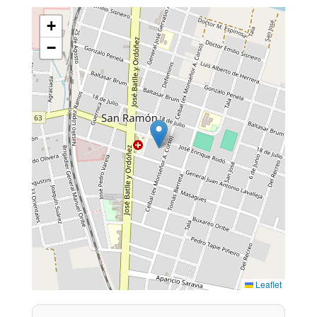
+
−
Leaflet