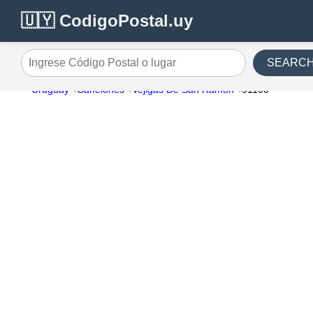
🇺🇾 CodigoPostal.uy
SEARC
Ingrese Código Postal o lugar
Uruguay
Canelones
Vejigas De San Ramon
91100