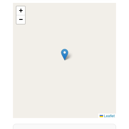
+
−
Leaflet