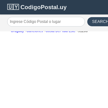
🇺🇾 CodigoPostal.uy
SEARC
Ingrese Código Postal o lugar
Uruguay
Canelones
Costa Del Tala Este
91200