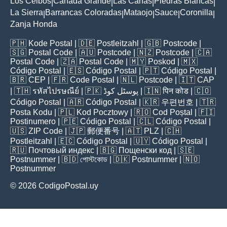
Los Ceibos
Cañada Grande
Las Cañas
Piedras Blancas
|
|
|
|
La Sierra
Barrancas Coloradas
Mataojo
Sauce
Coronilla
|
|
|
|
|
Zanja Honda
🇵🇭
Kode Postal
| 🇩🇪
Postleitzahl
| 🇬🇧
Postcode
|
🇸🇬
Postal Code
| 🇦🇺
Postcode
| 🇳🇿
Postcode
| 🇨🇦
Postal Code
| 🇿🇦
Postal Code
| 🇲🇾
Poskod
| 🇲🇽
Código Postal
| 🇪🇸
Código Postal
| 🇵🇹
Código Postal
|
🇧🇷
CEP
| 🇫🇷
Code Postal
| 🇳🇱
Postcode
| 🇮🇹
CAP
| 🇹🇭
รหัสไปรษณีย์
| 🇵🇰
پوسٹل کوڈ
| 🇮🇳
पिन कोड
| 🇨🇴
Código Postal
| 🇦🇷
Código Postal
| 🇰🇷
우편번호
| 🇹🇷
Posta Kodu
| 🇵🇱
Kod Pocztowy
| 🇷🇴
Cod Poștal
| 🇫🇮
Postinumero
| 🇵🇪
Código Postal
| 🇨🇱
Código Postal
|
🇺🇸
ZIP Code
| 🇯🇵
郵便番号
| 🇦🇹
PLZ
| 🇨🇭
Postleitzahl
| 🇪🇨
Código Postal
| 🇺🇾
Código Postal
|
🇷🇺
Почтовый индекс
| 🇧🇬
Пощенски код
| 🇸🇪
Postnummer
| 🇧🇩
পোস্টকোড
| 🇩🇰
Postnummer
| 🇳🇴
Postnummer
© 2026 CodigoPostal.uy