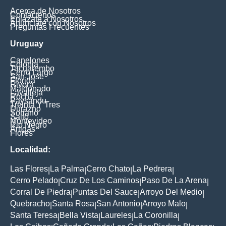
Acerca de Nosotros
Contáctenos
Enlázate a Nosotros
Anúnciate con Nosotros
Preguntas Frecuentes
Uruguay
Canelones
Colonia
Tacuarembo
Cerro Largo
San Jose
Florida
Rivera
Maldonado
Lavalleja
Rocha
Paysandu
Treinta Y Tres
Durazno
Soriano
Salto
Montevideo
Rio Negro
Artigas
Flores
Localidad:
Las Flores
La Palma
Cerro Chato
La Pedrera
|
|
|
|
Cerro Pelado
Cruz De Los Caminos
Paso De La Arena
|
|
|
Corral De Piedra
Puntas Del Sauce
Arroyo Del Medio
|
|
|
Quebracho
Santa Rosa
San Antonio
Arroyo Malo
|
|
|
|
Santa Teresa
Bella Vista
Laureles
La Coronilla
|
|
|
|